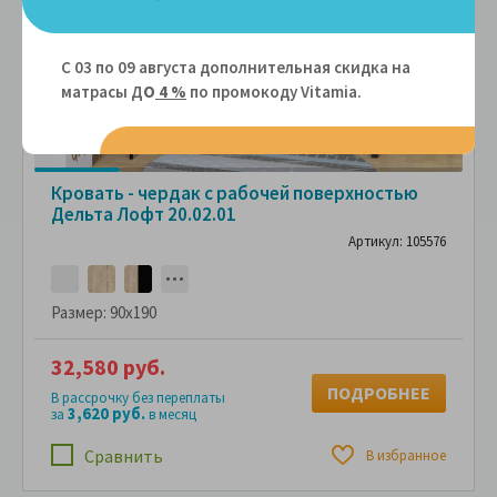
С 03 по 09 августа дополнительная скидка на
матрасы Д
О
4 %
по промокоду Vitamiа.
Кровать - чердак с рабочей поверхностью
Дельта Лофт 20.02.01
Артикул: 105576
Размер:
90x190
32,580 руб.
ПОДРОБНЕЕ
В рассрочку без переплаты
3,620 руб.
за
в месяц
Сравнить
В избранное