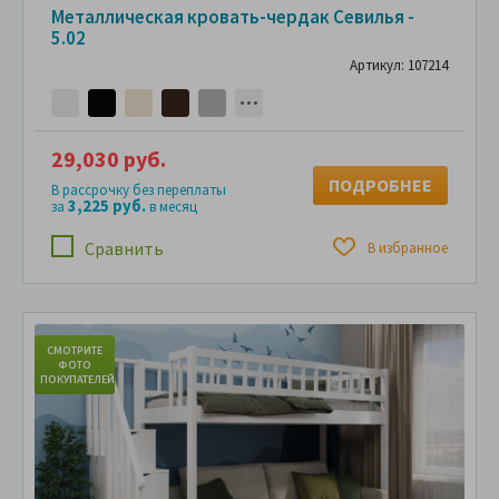
Металлическая кровать-чердак Севилья -
5.02
Артикул: 107214
29,030 руб.
ПОДРОБНЕЕ
В рассрочку без переплаты
3,225 руб.
за
в месяц
Сравнить
В избранное
СМОТРИТЕ
С
ФОТО
ПОКУПАТЕЛЕЙ
ПО