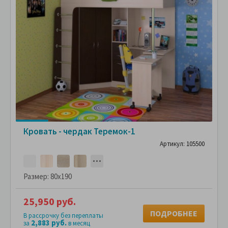
Кровать - чердак Теремок-1
Артикул: 105500
Размер:
80x190
25,950 руб.
ПОДРОБНЕЕ
В рассрочку без переплаты
2,883 руб.
за
в месяц