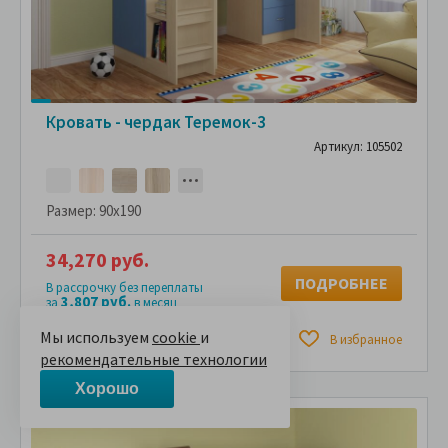
Кровать - чердак Теремок-3
Артикул: 105502
Размер:
90x190
34,270 руб.
ПОДРОБНЕЕ
В рассрочку без переплаты
3,807 руб.
за
в месяц
Мы используем
cookie
и
Сравнить
В избранное
рекомендательные технологии
Хорошо