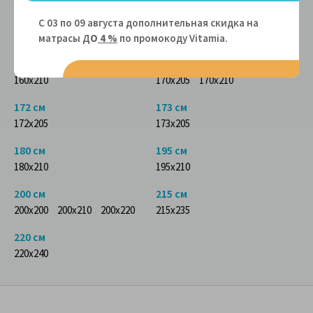
150 см
155 см
С 03 по 09 августа дополнительная скидка на
150x200
150x210
155x200
матрасы Д
О
4 %
по промокоду Vitamiа.
160 см
170 см
160x210
170x205
170x210
172 см
173 см
172x205
173x205
180 см
195 см
180x210
195x210
200 см
215 см
200x200
200x210
200x220
215x235
220 см
220x240