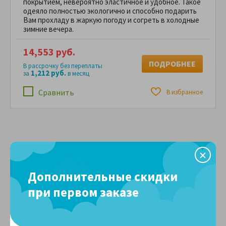
покрытием, невероятно эластичное и удобное. Такое
одеяло полностью экологично и способно подарить
Вам прохладу в жаркую погоду и согреть в холодные
зимние вечера.
14,553 руб.
ПОДРОБНЕЕ
В рассрочку без переплаты
1,212 руб.
за
в месяц
Сравнить
В избранное
Выбор по размеру
Дополнительные скидки
100 см
110 см
при первом заказе
100x140
110x140
120 см
140 см
120x190
140x200
140x205
140x210