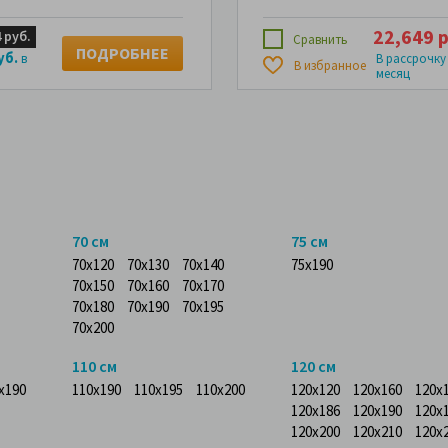
22,649 р
 руб.
Сравнить
ПОДРОБНЕЕ
уб.
в
В рассрочку
В избранное
месяц
70 см
75 см
70x120
70x130
70x140
75x190
70x150
70x160
70x170
70x180
70x190
70x195
70x200
110 см
120 см
x190
110x190
110x195
110x200
120x120
120x160
120x
120x186
120x190
120x
120x200
120x210
120x