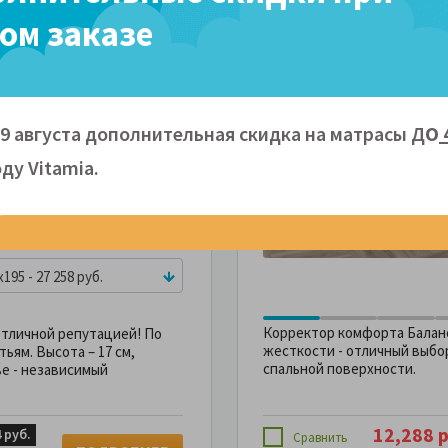
ом заказе
-40%
ский матрас Орматек
ушка в
 Smart
дарок
Артикул: 100186
40%
09 августа дополнительная скидка на матрасы Д
О
кость 1 стороны:
кость 2 стороны:
ду Vitamiа.
м
100 кг
1,5 года
x195 - 27 258 руб.
Корректор комфорта Балан
отличной репутацией! По
жесткости - отличный выбо
ьям. Высота – 17 см,
спальной поверхности.
ве - независимый
12,288 р
 руб.
Сравнить