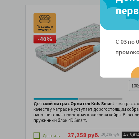
перв
Дет
Подушка в
Под
Kids
подарок
по
-40%
-
С 03 по 
Жест
Жест
промоко
17 с
100
Детский матрас Орматек Kids Smart
- матрас с 
качеству матрас не уступает дорогостоящим собрат
наполнитель – природная кокосовая койра. В осно
пружинный блок 4D Smart.
27,258 руб.
4 х
6,814
45,430 руб.
Сравнить