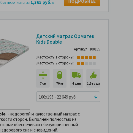
ПОДРОБНЕЕ
1,365 руб.
 без переплаты за
в
-48%
Детский матрас Орматек
Подушка в
Kids Double
подарок
Артикул: 100185
-39%
Жесткость 1 стороны:
Жесткость 2 стороны:
7 см
70 кг
4 дня
1,5 года
100x195 - 22 649 руб.
ble
- недорогой и качественный матрас с
кости сторон. Выполнен полностью из
которые обеспечивают безукоризненный
 здорового сна и сновидений.