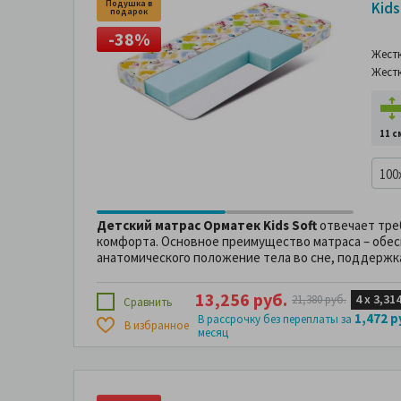
Подушка в
Под
Kids
подарок
по
-38%
-
Жест
Жест
11 с
100
Детский матрас Орматек Kids Soft
отвечает тре
комфорта. Основное преимущество матраса – обес
анатомического положение тела во сне, поддержк
13,256 руб.
4 х
3,314
21,380 руб.
Сравнить
1,472 р
В рассрочку без переплаты за
В избранное
месяц