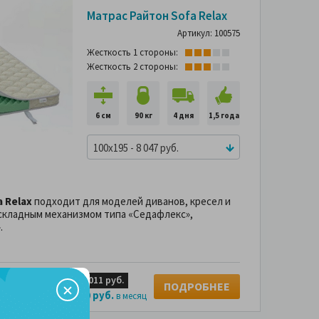
-43%
Матрас Райтон Sofa Relax
Артикул: 100575
Жесткость 1 стороны:
Жесткость 2 стороны:
6 см
90 кг
4 дня
1,5 года
100x195 - 8 047 руб.
 Relax
подходит для моделей диванов, кресел и
складным механизмом типа «Седафлекс»,
.
б.
4 х
2,011 руб.
10,450 руб.
ПОДРОБНЕЕ
670 руб.
 без переплаты за
в месяц