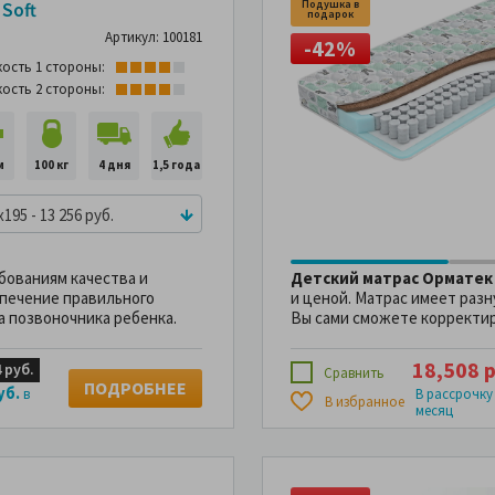
ушка в
Подушка в
 Soft
дарок
подарок
Артикул: 100181
38%
-42%
кость 1 стороны:
кость 2 стороны:
м
100 кг
4 дня
1,5 года
x195 - 13 256 руб.
бованиям качества и
Детский матрас Орматек 
печение правильного
и ценой. Матрас имеет разн
а позвоночника ребенка.
Вы сами сможете корректир
18,508 р
 руб.
Сравнить
ПОДРОБНЕЕ
уб.
в
В рассрочку
В избранное
месяц