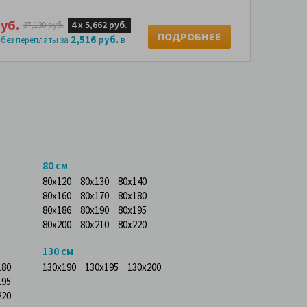
уб.
4 х
5,662 руб.
37,130 руб.
ПОДРОБНЕЕ
2,516 руб.
 без переплаты за
в
80 см
80x120
80x130
80x140
80x160
80x170
80x180
80x186
80x190
80x195
80x200
80x210
80x220
130 см
180
130x190
130x195
130x200
195
220