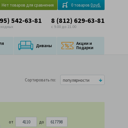
Нет товаров для сравнения
0 товаров
0 руб.
495) 542-63-81
8 (812) 629-63-81
ыходных
с 9.00 до 21.00
ля
Акции и
Диваны
Подарки
Сортировать по
популярности
от
до
798