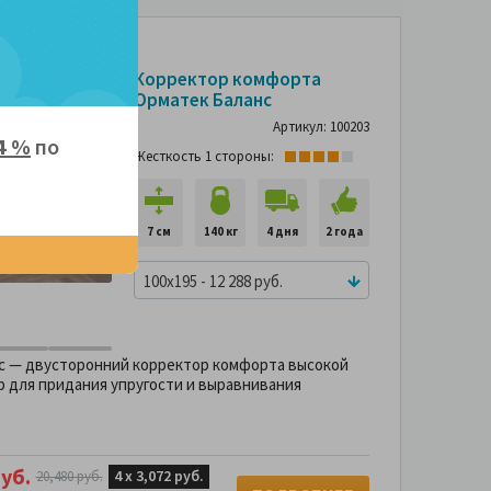
-40%
Корректор комфорта
Орматек Баланс
Артикул: 100203
4 %
по
Жесткость 1 стороны:
7 см
140 кг
4 дня
2 года
100x195 - 12 288 руб.
с — двусторонний корректор комфорта высокой
р для придания упругости и выравнивания
уб.
4 х
3,072 руб.
20,480 руб.