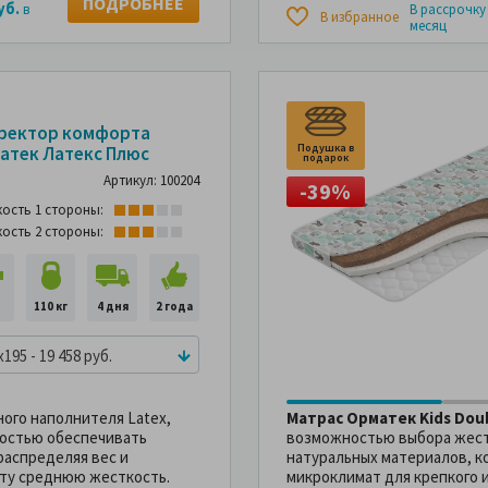
ПОДРОБНЕЕ
уб.
в
В рассрочку
В избранное
месяц
48%
-48%
ректор комфорта
Подушка в
атек Латекс Плюс
подарок
Артикул: 100204
-39%
кость 1 стороны:
кость 2 стороны:
м
110 кг
4 дня
2 года
x195 - 19 458 руб.
ого наполнителя Latex,
Матрас Орматек Kids Dou
ностью обеспечивать
возможностью выбора жест
аспределяя вес и
натуральных материалов, 
сту среднюю жесткость.
микроклимат для крепкого и