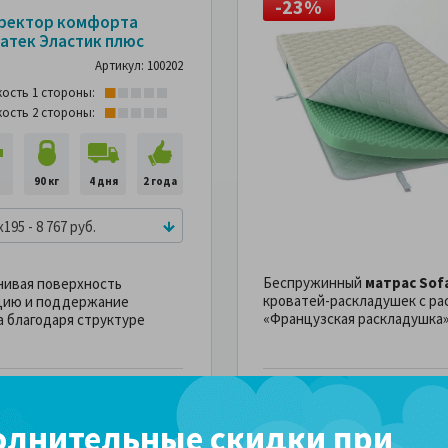
43%
-23%
-43%
ректор комфорта
атек Эластик плюс
Артикул: 100202
кость 1 стороны:
кость 2 стороны:
м
90 кг
4 дня
2 года
x195 - 8 767 руб.
Беспружинный
матрас Sofa
внивая поверхность
кроватей-раскладушек с ра
яцию и поддержание
«Французская раскладушка»
а благодаря структуре
Сравнить
8,047 ру
руб.
ПОДРОБНЕЕ
.
в месяц
В избранное
В рассрочку
лнительные скидки при