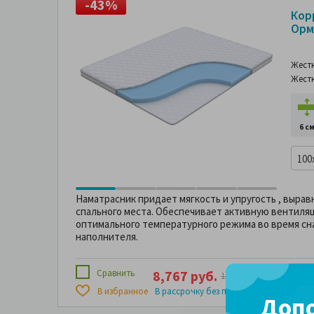
-43%
-
Кор
Орм
Жест
Жест
6 с
100
Наматрасник придает мягкость и упругость , выра
спального места. Обеспечивает активную вентил
оптимального температурного режима во время сн
наполнителя.
Сравнить
8,767 руб.
4 х
2,191 
15,380 руб.
974 руб
В избранное
В рассрочку без переплаты за
Допо