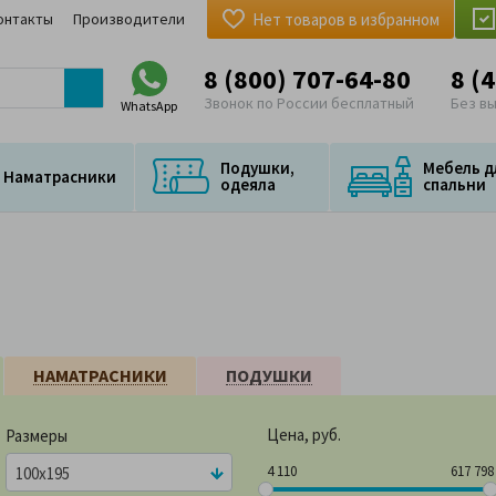
онтакты
Производители
Нет товаров в избранном
8 (800) 707-64-80
8 (
Звонок по России бесплатный
Без в
WhatsApp
Подушки,
Мебель д
Наматрасники
одеяла
спальни
НАМАТРАСНИКИ
ПОДУШКИ
Цена, руб.
Размеры
4 110
617 
4 110
617 798
100x195