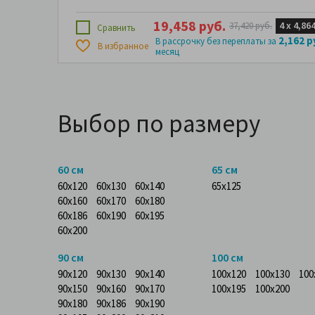
19,458 руб.
4 х
4,864
37,420 руб.
Сравнить
2,162 р
В рассрочку без переплаты за
В избранное
месяц
Выбор по размеру
60 см
65 см
60x120
60x130
60x140
65x125
60x160
60x170
60x180
60x186
60x190
60x195
60x200
90 см
100 см
90x120
90x130
90x140
100x120
100x130
100
90x150
90x160
90x170
100x195
100x200
90x180
90x186
90x190