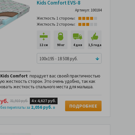
Подушка в
Kids Comfort EVS-8
подарок
Артикул: 100184
-42%
Жесткость 1 стороны:
Жесткость 2 стороны:
12 см
90 кг
4 дня
1,5 года
100x195 - 18 508 руб.
Kids Сomfort
порадует вас своей практичностью
ую жесткость сторон. Это очень удобно, так как
овать жесткость спального места для малыша.
уб.
4 х
4,627 руб.
31,910 руб.
ПОДРОБНЕЕ
2,056 руб.
 без переплаты за
в