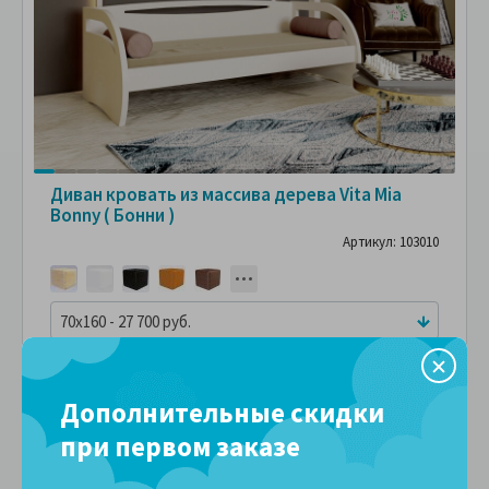
Диван кровать из массива дерева Vita Mia
Bonny ( Бонни )
Артикул: 103010
70x160 - 27 700 руб.
27,700 руб.
ПОДРОБНЕЕ
В рассрочку без переплаты
Дополнительные скидки
3,077 руб.
за
в месяц
при первом заказе
Сравнить
В избранное