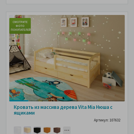
СМОТРИТЕ
С
ФОТО
ПОКУПАТЕЛЕЙ
ПО
Кровать из массива дерева Vita Mia Нюша с
ящиками
Артикул: 107632