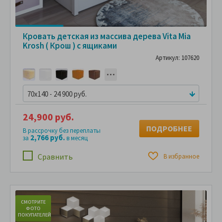
Кровать детская из массива дерева Vita Mia
Krosh ( Крош ) с ящиками
Артикул: 107620
70x140 - 24 900 руб.
24,900 руб.
ПОДРОБНЕЕ
В рассрочку без переплаты
2,766 руб.
за
в месяц
Сравнить
В избранное
СМОТРИТЕ
С
ФОТО
ПОКУПАТЕЛЕЙ
ПО