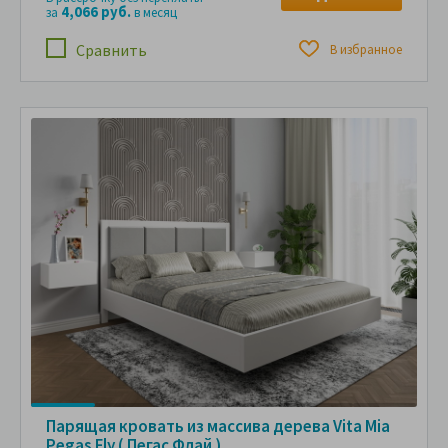
4,066 руб.
за
в месяц
Сравнить
В избранное
Парящая кровать из массива дерева Vita Mia
Pegas Fly ( Пегас Флай )