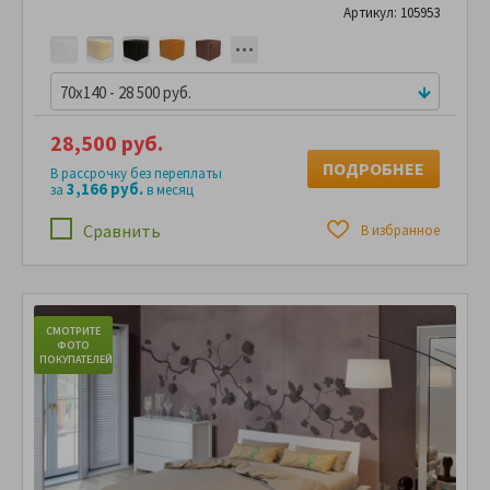
Артикул: 105953
70x140 - 28 500 руб.
28,500 руб.
ПОДРОБНЕЕ
В рассрочку без переплаты
3,166 руб.
за
в месяц
Сравнить
В избранное
СМОТРИТЕ
С
ФОТО
ПОКУПАТЕЛЕЙ
ПО