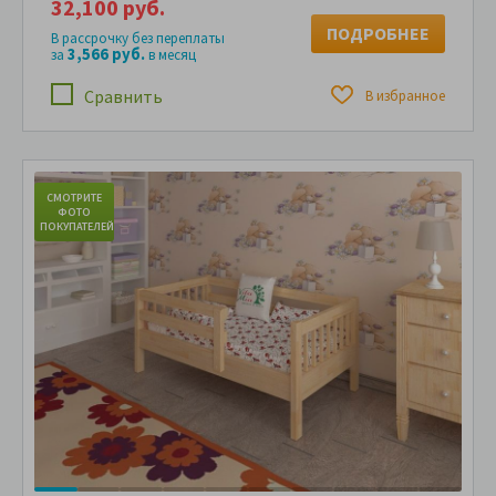
32,100 руб.
ПОДРОБНЕЕ
В рассрочку без переплаты
3,566 руб.
за
в месяц
Сравнить
В избранное
СМОТРИТЕ
С
ФОТО
ПОКУПАТЕЛЕЙ
ПО