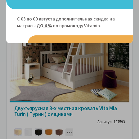
С 03 по 09 августа дополнительная скидка на
СМОТРИТЕ
С
ФОТО
матрасы Д
О
4 %
по промокоду Vitamiа.
ПОКУПАТЕЛЕЙ
ПО
Двухъярусная 3-х местная кровать Vita Mia
Turin ( Турин ) с ящиками
Артикул: 107593