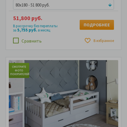
80x180 - 51 800 руб.
51,800 руб.
ПОДРОБНЕЕ
В рассрочку без переплаты
5,755 руб.
за
в месяц
Сравнить
В избранное
СМОТРИТЕ
С
ФОТО
ПОКУПАТЕЛЕЙ
ПО