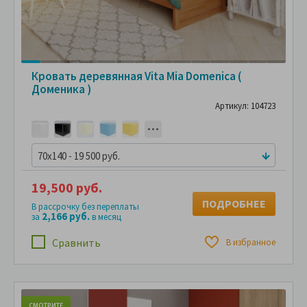
Кровать деревянная Vita Mia Domenica (
Доменика )
Артикул: 104723
70x140 - 19 500 руб.
19,500 руб.
ПОДРОБНЕЕ
В рассрочку без переплаты
2,166 руб.
за
в месяц
Сравнить
В избранное
СМОТРИТЕ
С