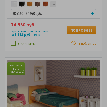
90x190 - 34 950 руб.
34,950 руб.
ПОДРОБНЕЕ
В рассрочку без переплаты
3,883 руб.
за
в месяц
Сравнить
В избранное
СМОТРИТЕ
С
ФОТО
ПОКУПАТЕЛЕЙ
ПО