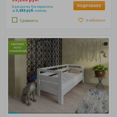
ПОДРОБНЕЕ
В рассрочку без переплаты
3,688 руб.
за
в месяц
Сравнить
В избранное
СМОТРИТЕ
С
ФОТО
ПОКУПАТЕЛЕЙ
ПО