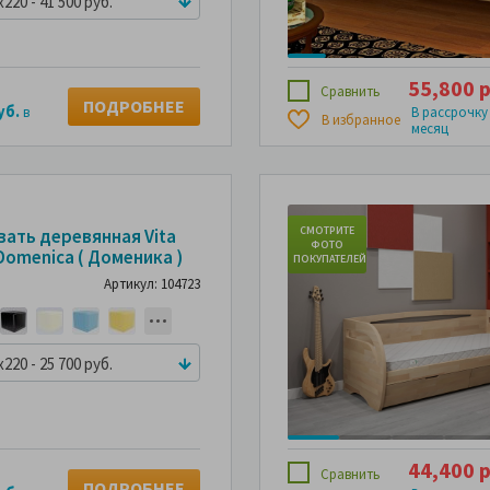
x220 - 41 500 руб.
55,800 р
Сравнить
ПОДРОБНЕЕ
уб.
в
В рассрочку
В избранное
месяц
ТРИТЕ
СМОТРИТЕ
СМОТРИТЕ
вать деревянная Vita
ОТО
ФОТО
ФОТО
Domenica ( Доменика )
ПАТЕЛЕЙ
ПОКУПАТЕЛЕЙ
ПОКУПАТЕЛЕЙ
Артикул: 104723
x220 - 25 700 руб.
44,400 р
Сравнить
ПОДРОБНЕЕ