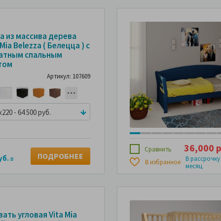
а из массива дерева
 Mia Belezza ( Белецца ) с
атным спальным
том
Артикул: 107609
x220 - 64 500 руб.
36,000 р
Сравнить
ПОДРОБНЕЕ
уб.
в
В рассрочку
В избранное
месяц
ать угловая Vita Mia