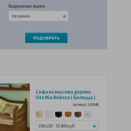
Выдвижные ящики
СМОТРИТЕ
С
Софа из массива дерева
ФОТО
Vita Mia Belezza ( Белецца )
ПОКУПАТЕЛЕЙ
ПО
Артикул: 103040
100x220 - 55 800 руб.