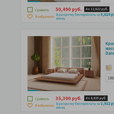
50,490 руб.
4 х
12,622 руб.
Сравнить
5,610 р
В рассрочку без переплаты за
В избранное
месяц
Кров
масс
Dans
100
35,300 руб.
4 х
8,825 руб.
Сравнить
3,922 р
В рассрочку без переплаты за
В избранное
месяц