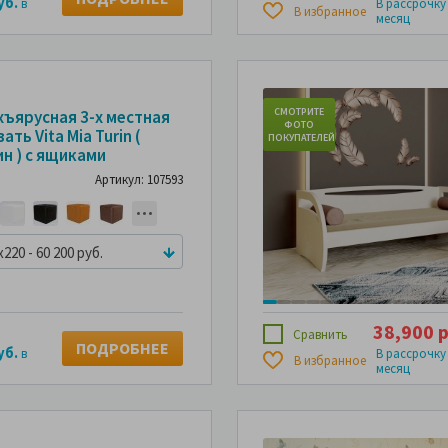
уб.
в
В рассрочку
В избранное
месяц
ТРИТЕ
СМОТРИТЕ
СМОТРИТЕ
хъярусная 3-х местная
ОТО
ФОТО
ФОТО
ать Vita Mia Turin (
ПАТЕЛЕЙ
ПОКУПАТЕЛЕЙ
ПОКУПАТЕЛЕЙ
ин ) с ящиками
Артикул: 107593
x220 - 60 200 руб.
38,900 р
Сравнить
ПОДРОБНЕЕ
уб.
в
В рассрочку
В избранное
месяц