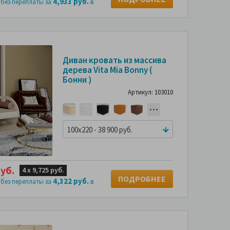
4,933 руб.
 без переплаты за
в
СМОТРИТЕ
С
Диван кровать из массива
ФОТО
дерева Vita Mia Bonny (
ПОКУПАТЕЛЕЙ
ПО
Бонни )
Артикул: 103010
100x220 - 38 900 руб.
уб.
4 х
9,725 руб.
ПОДРОБНЕЕ
4,322 руб.
 без переплаты за
в