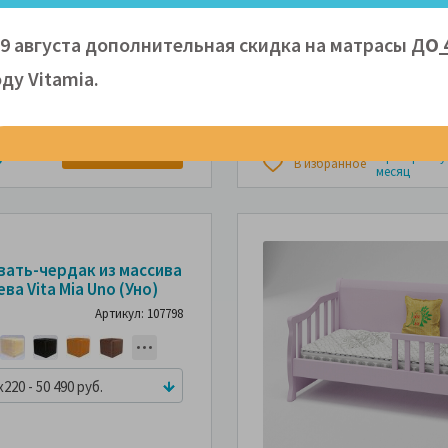
09 августа дополнительная скидка на матрасы Д
О
x220 - 53 900 руб.
ду Vitamiа.
83,900 р
Сравнить
ПОДРОБНЕЕ
уб.
в
В рассрочку
В избранное
месяц
вать-чердак из массива
ва Vita Mia Uno (Уно)
Артикул: 107798
x220 - 50 490 руб.