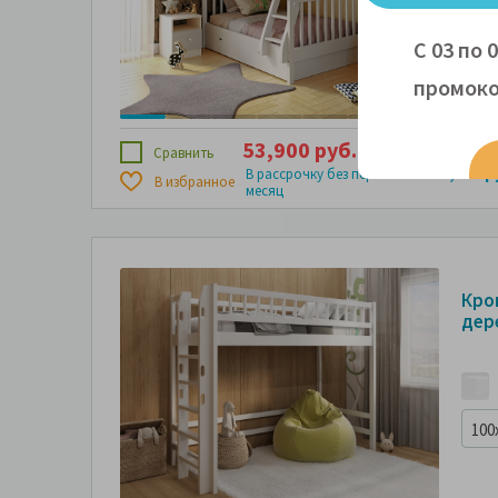
С 03 по 
100
промоко
53,900 руб.
4 х
13,475 руб.
Сравнить
5,988 р
В рассрочку без переплаты за
В избранное
месяц
Кро
дере
100