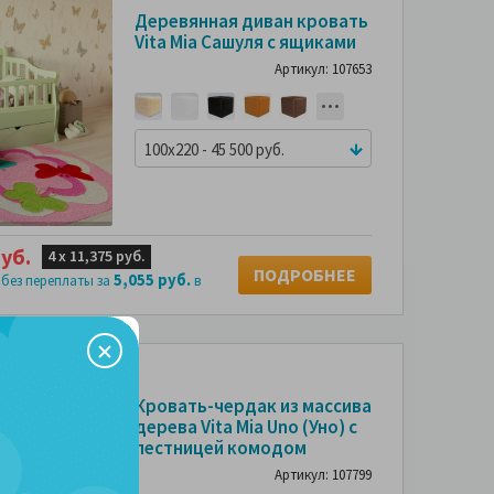
СМОТРИТЕ
СМОТРИТЕ
С
Деревянная диван кровать
ФОТО
ФОТО
Vita Mia Сашуля с ящиками
ПОКУПАТЕЛЕЙ
ПОКУПАТЕЛЕЙ
ПО
Артикул: 107653
100x220 - 45 500 руб.
уб.
4 х
11,375 руб.
ПОДРОБНЕЕ
5,055 руб.
 без переплаты за
в
СМОТРИТЕ
СМОТРИТЕ
С
Кровать-чердак из массива
ФОТО
ФОТО
дерева Vita Mia Uno (Уно) с
ПОКУПАТЕЛЕЙ
ПОКУПАТЕЛЕЙ
ПО
лестницей комодом
Артикул: 107799