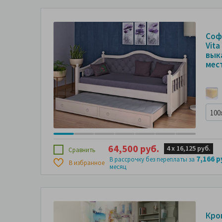
Соф
Vita
вык
мес
100
64,500 руб.
4 х
16,125 руб.
Сравнить
7,166 р
В рассрочку без переплаты за
В избранное
месяц
Кров