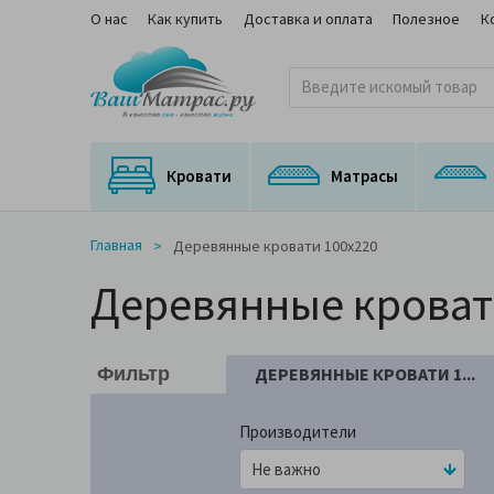
О нас
Как купить
Доставка и оплата
Полезное
К
Кровати
Матрасы
Кровати с подъемным механизмом
Кровати с выкатным спальным местом
Матрасы для трансформируемых оснований
Ортопедические матрасы с медицинским сертификатом
На независимом пружинном блоке
Главная
Деревянные кровати 100x220
Деревянные кроват
ДЕРЕВЯННЫЕ КРОВАТИ 1...
Фильтр
Производители