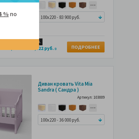
4 %
по
100x220 - 83 900 руб.
уб.
4 х
20,975 руб.
ПОДРОБНЕЕ
9,322 руб.
 без переплаты за
в
Диван кровать Vita Mia
Sandra ( Сандра )
Артикул: 103009
100x220 - 36 000 руб.