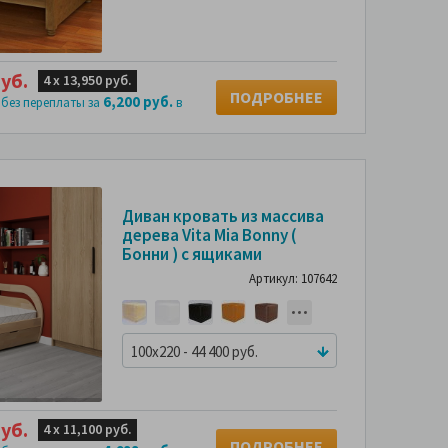
уб.
4 х
13,950 руб.
ПОДРОБНЕЕ
6,200 руб.
 без переплаты за
в
СМОТРИТЕ
СМОТРИТЕ
С
Диван кровать из массива
ФОТО
ФОТО
дерева Vita Mia Bonny (
ПОКУПАТЕЛЕЙ
ПОКУПАТЕЛЕЙ
ПО
Бонни ) с ящиками
Артикул: 107642
100x220 - 44 400 руб.
уб.
4 х
11,100 руб.
ПОДРОБНЕЕ