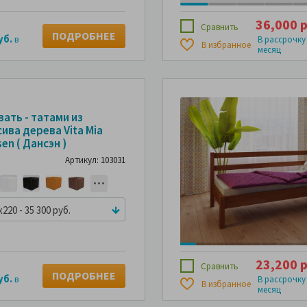
36,000 р
Сравнить
ПОДРОБНЕЕ
уб.
в
В рассрочку
В избранное
месяц
ать - татами из
ива дерева Vita Mia
en ( Дансэн )
Артикул: 103031
x220 - 35 300 руб.
23,200 р
Сравнить
ПОДРОБНЕЕ
уб.
в
В рассрочку
В избранное
месяц