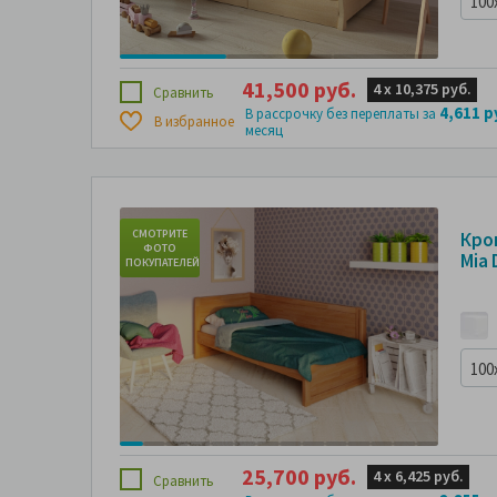
100
41,500 руб.
4 х
10,375 руб.
Сравнить
4,611 р
В рассрочку без переплаты за
В избранное
месяц
СМОТРИТЕ
СМО
Кро
ФОТО
Ф
Mia 
ПОКУПАТЕЛЕЙ
ПОКУ
100
25,700 руб.
4 х
6,425 руб.
Сравнить