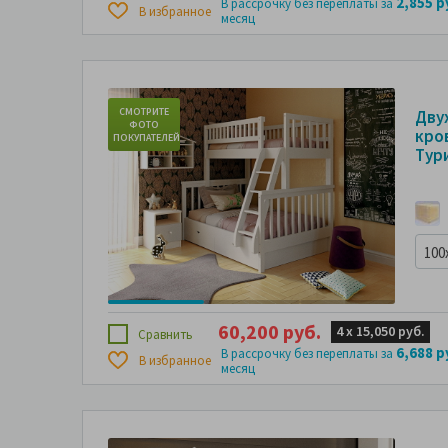
2,855 р
В рассрочку без переплаты за
В избранное
месяц
СМОТРИТЕ
СМО
Дву
ФОТО
Ф
кров
ПОКУПАТЕЛЕЙ
ПОКУ
Тур
100
60,200 руб.
4 х
15,050 руб.
Сравнить
6,688 р
В рассрочку без переплаты за
В избранное
месяц