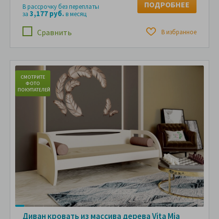
ПОДРОБНЕЕ
В рассрочку без переплаты
3,177 руб.
за
в месяц
Сравнить
В избранное
СМОТРИТЕ
С
ФОТО
ПОКУПАТЕЛЕЙ
ПО
Диван кровать из массива дерева Vita Mia