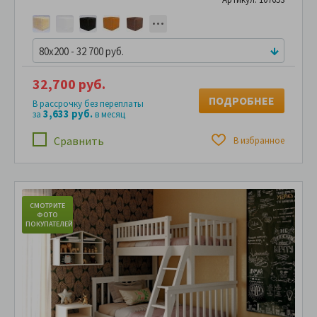
80x200 - 32 700 руб.
32,700 руб.
ПОДРОБНЕЕ
В рассрочку без переплаты
3,633 руб.
за
в месяц
Сравнить
В избранное
СМОТРИТЕ
С
ФОТО
ПОКУПАТЕЛЕЙ
ПО