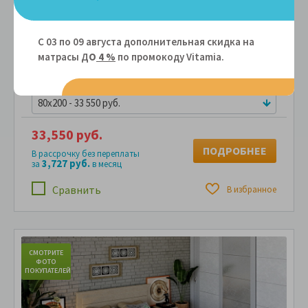
Кровать из массива дерева Vita Mia Lidia
(Лидия) с ящиками
С 03 по 09 августа дополнительная скидка на
Артикул: 107801
матрасы Д
О
4 %
по промокоду Vitamiа.
80x200 - 33 550 руб.
33,550 руб.
ПОДРОБНЕЕ
В рассрочку без переплаты
3,727 руб.
за
в месяц
Сравнить
В избранное
СМОТРИТЕ
С
ФОТО
ПОКУПАТЕЛЕЙ
ПО