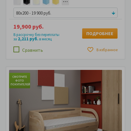
80x200 - 19 900 руб.
19,900 руб.
ПОДРОБНЕЕ
В рассрочку без переплаты
2,211 руб.
за
в месяц
Сравнить
В избранное
СМОТРИТЕ
С
ФОТО
ПОКУПАТЕЛЕЙ
ПО