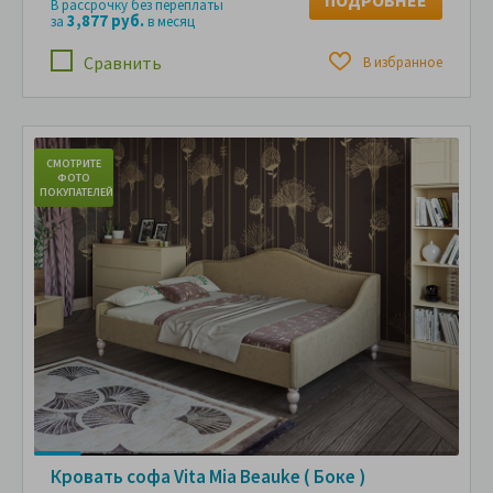
В рассрочку без переплаты
3,877 руб.
за
в месяц
Сравнить
В избранное
СМОТРИТЕ
С
ФОТО
ПОКУПАТЕЛЕЙ
ПО
Кровать софа Vita Mia Beauke ( Боке )