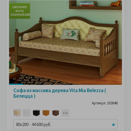
СМОТРИТЕ
С
ФОТО
ПОКУПАТЕЛЕЙ
ПО
Софа из массива дерева Vita Mia Belezza (
Белецца )
Артикул: 103040
80x200 - 44 600 руб.