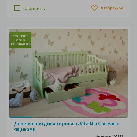
Сравнить
В избранное
СМОТРИТЕ
С
ФОТО
ПОКУПАТЕЛЕЙ
ПО
Деревянная диван кровать Vita Mia Сашуля с
ящиками
Артикул: 107653