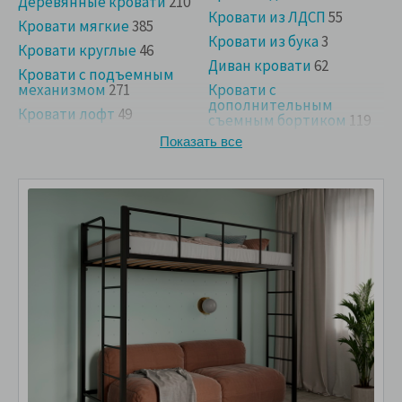
Деревянные кровати
210
Кровати из ЛДСП
55
Кровати мягкие
385
Кровати из бука
3
Кровати круглые
46
Диван кровати
62
Кровати с подъемным
механизмом
271
Кровати с
дополнительным
Кровати лофт
49
съемным бортиком
119
Кровати с ящиками
104
Показать все