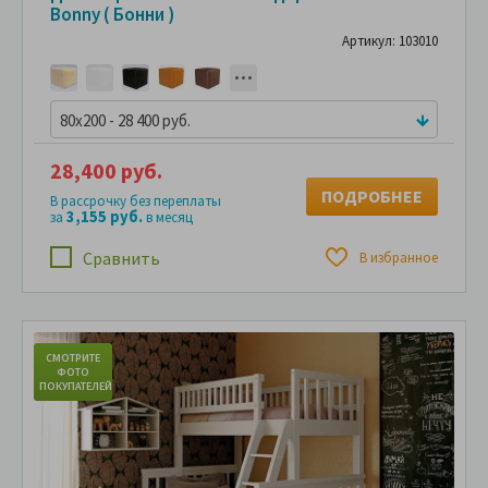
Bonny ( Бонни )
Артикул: 103010
80x200 - 28 400 руб.
28,400 руб.
ПОДРОБНЕЕ
В рассрочку без переплаты
3,155 руб.
за
в месяц
Сравнить
В избранное
СМОТРИТЕ
С
ФОТО
ПОКУПАТЕЛЕЙ
ПО