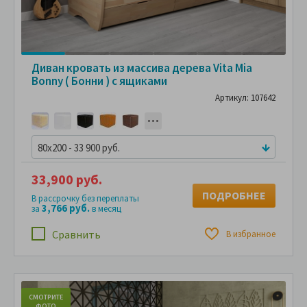
Диван кровать из массива дерева Vita Mia
Bonny ( Бонни ) с ящиками
Артикул: 107642
80x200 - 33 900 руб.
33,900 руб.
ПОДРОБНЕЕ
В рассрочку без переплаты
3,766 руб.
за
в месяц
Сравнить
В избранное
СМОТРИТЕ
С
ФОТО