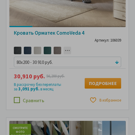
Кровать Орматек ComoVeda 4
Артикул: 106039
80x200 - 30 910 руб.
30,910 руб.
56,200 руб.
ПОДРОБНЕЕ
В рассрочку без переплаты
3,091 руб.
за
в месяц
Сравнить
В избранное
СМОТРИТЕ
С
ФОТО