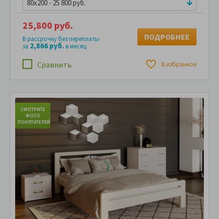
80x200 - 25 800 руб.
25,800 руб.
ПОДРОБНЕЕ
В рассрочку без переплаты
2,866 руб.
за
в месяц
Сравнить
В избранное
СМОТРИТЕ
С
ФОТО
ПОКУПАТЕЛЕЙ
ПО