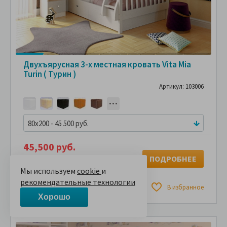
Двухъярусная 3-х местная кровать Vita Mia
Turin ( Турин )
Артикул: 103006
80x200 - 45 500 руб.
45,500 руб.
ПОДРОБНЕЕ
В рассрочку без переплаты
5,055 руб.
за
в месяц
Мы используем
cookie
и
рекомендательные технологии
Сравнить
В избранное
Хорошо