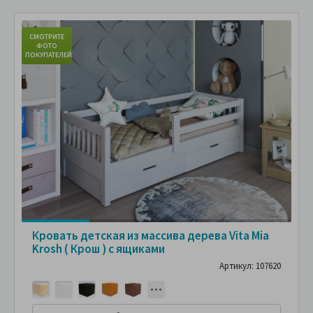
СМОТРИТЕ
С
ФОТО
ПОКУПАТЕЛЕЙ
ПО
Кровать детская из массива дерева Vita Mia
Krosh ( Крош ) с ящиками
Артикул: 107620