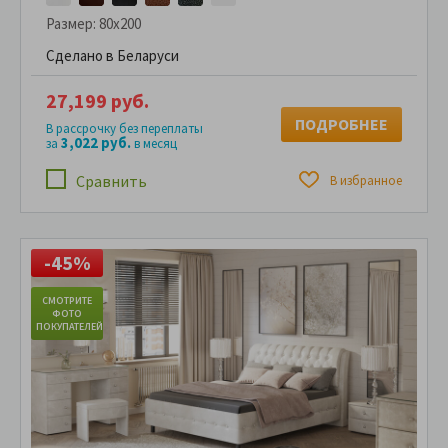
Размер:
80x200
Сделано в Беларуси
27,199 руб.
ПОДРОБНЕЕ
В рассрочку без переплаты
3,022 руб.
за
в месяц
Сравнить
В избранное
-45%
СМОТРИТЕ
С
ФОТО
ПОКУПАТЕЛЕЙ
ПО