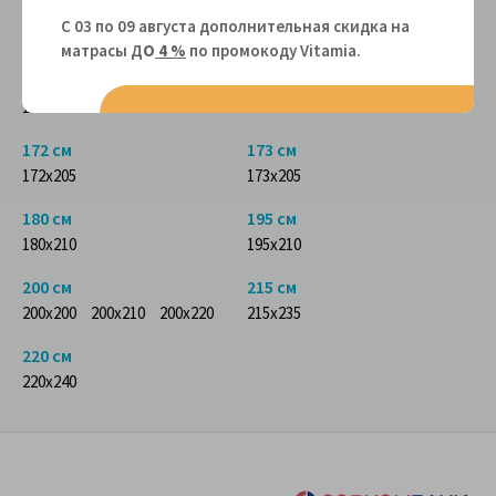
150 см
155 см
С 03 по 09 августа дополнительная скидка на
150x200
150x210
155x200
матрасы Д
О
4 %
по промокоду Vitamiа.
160 см
170 см
160x210
170x205
170x210
172 см
173 см
172x205
173x205
180 см
195 см
180x210
195x210
200 см
215 см
200x200
200x210
200x220
215x235
220 см
220x240