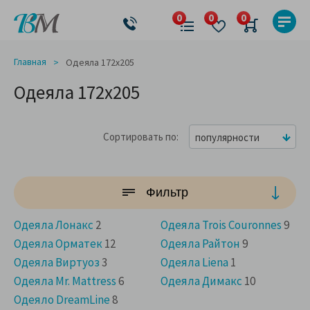
Главная
Одеяла 172x205
Одеяла 172x205
Сортировать по
популярности
Фильтр
Одеяла Лонакс
2
Одеяла Trois Couronnes
9
Одеяла Орматек
12
Одеяла Райтон
9
Одеяла Виртуоз
3
Одеяла Liena
1
Одеяла Mr. Mattress
6
Одеяла Димакс
10
Одеяло DreamLine
8