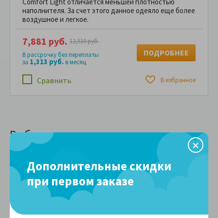
Comfort Light отличается меньшей плотностью
наполнителя. За счет этого данное одеяло еще более
воздушное и легкое.
7,881 руб.
12,510 руб.
ПОДРОБНЕЕ
В рассрочку без переплаты
1,313 руб.
за
в месяц
Сравнить
В избранное
Выбор по размеру
Дополнительные скидки
100 см
110 см
100x140
110x140
при первом заказе
120 см
140 см
120x190
140x200
140x205
140x210