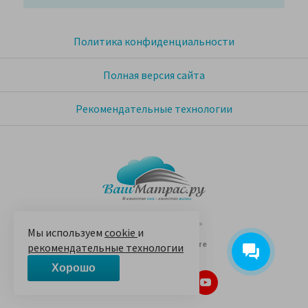
Политика конфиденциальности
Полная версия сайта
Рекомендательные технологии
© 2005-2026 «Ваш матрас»
Мы используем
cookie
и
14 лет на Яндекс.Маркете
рекомендательные технологии
Хорошо