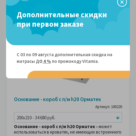
-40%
Дополнительные скидки
при первом заказе
С 03 по 09 августа дополнительная скидка на
матрасы Д
О
4 %
по промокоду Vitamiа.
Основание - короб с п/м h20 Орматек
Артикул: 100220
200x210 - 34 680 руб.
Основание - короб с п/м h20 Орматек -
может
использоваться в кроватях, не имеющих встроенного