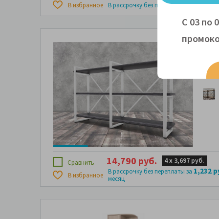
715 руб
В избранное
В рассрочку без переплаты за
С 03 по 
промоко
Сте
160
14,790 руб.
4 х
3,697 руб.
Сравнить
1,232 р
В рассрочку без переплаты за
В избранное
месяц