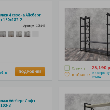
ллаж 4 сезона Айсберг
т 160х182-2
Артикул: 105142
25,190 р
Сравнить
ПОДРОБНЕЕ
уб.
в
В рассрочку
В избранное
месяц
ллаж Айсберг Лофт
х102-3