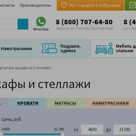
онтакты
Производители
Нет товаров в избранном
8 (800) 707-64-80
8 (
Звонок по России бесплатный
Без в
WhatsApp
Подушки,
Мебель д
Наматрасники
одеяла
спальни
рчатые шкафы и стеллажи
афы и стеллажи
.
КРОВАТИ
МАТРАСЫ
НАМАТРАСНИКИ
Цена, руб.
от
до
 600
31 390
4 600
31 390