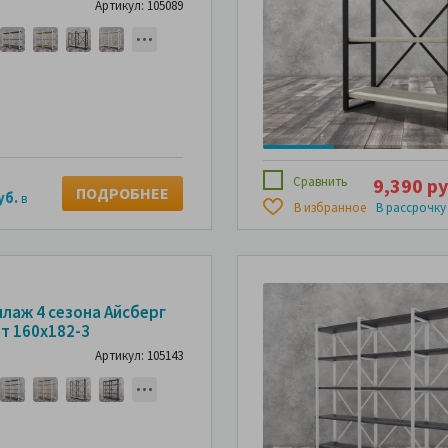
Артикул: 105089
Сравнить
9,390 ру
ПОДРОБНЕЕ
уб.
в
В избранное
В рассрочку
ллаж 4 сезона Айсберг
т 160х182-3
Артикул: 105143