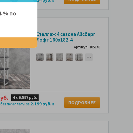
1,124 руб.
 без переплаты за
в
4 %
по
Стеллаж 4 сезона Айсберг
Лофт 160х182-4
Артикул: 105145
уб.
4 х
6,597 руб.
ПОДРОБНЕЕ
2,199 руб.
 без переплаты за
в