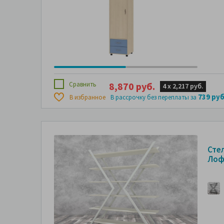
Сравнить
8,870 руб.
4 х
2,217 руб.
739 руб
В избранное
В рассрочку без переплаты за
Сте
Лоф