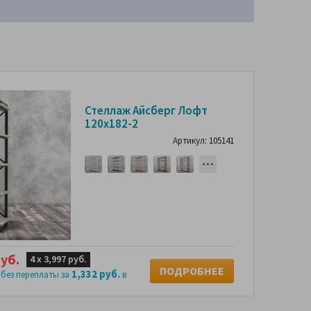
Стеллаж Айсберг Лофт
120х182-2
Артикул: 105141
уб.
4 х
3,997 руб.
ПОДРОБНЕЕ
1,332 руб.
 без переплаты за
в