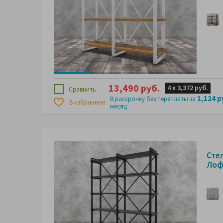
13,490 руб.
4 х
3,372 руб.
Сравнить
1,124 р
В рассрочку без переплаты за
В избранное
месяц
Сте
Лоф