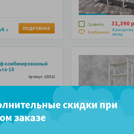
31,390 р
Сравнить
ПОДРОБНЕЕ
уб.
в
В рассрочку
В избранное
месяц
ф комбинированный
ьта-10
Артикул: 105532
лнительные скидки при
ом заказе
13,490 р
Сравнить
ПОДРОБНЕЕ