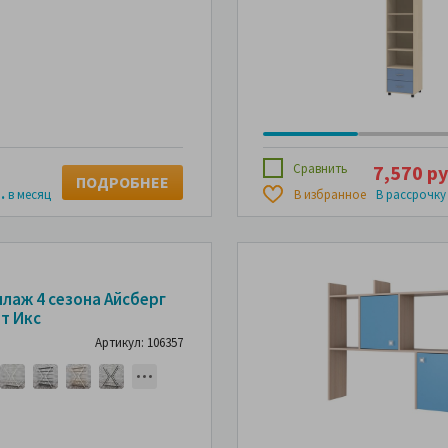
Сравнить
7,570 ру
ПОДРОБНЕЕ
.
в месяц
В избранное
В рассрочку
ллаж 4 сезона Айсберг
т Икс
Артикул: 106357