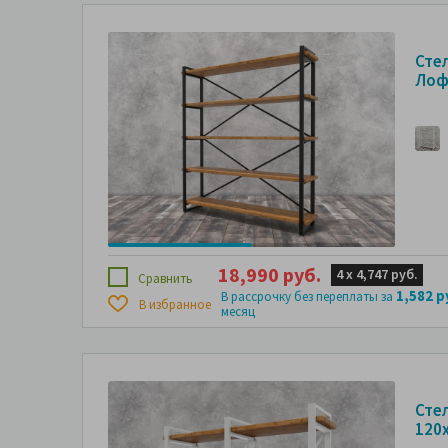
Сте
Лоф
18,990 руб.
4 х
4,747 руб.
Сравнить
1,582 р
В рассрочку без переплаты за
В избранное
месяц
Сте
120