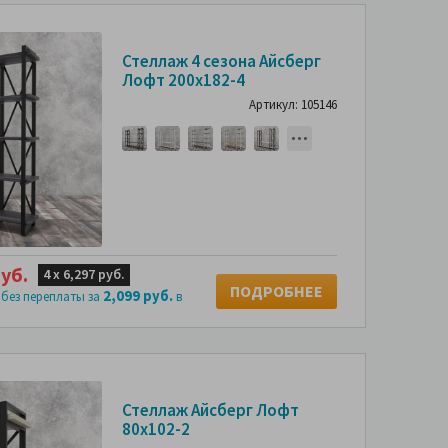
Стеллаж 4 сезона Айсберг
Лофт 200х182-4
Артикул: 105146
уб.
4 х
6,297 руб.
ПОДРОБНЕЕ
2,099 руб.
 без переплаты за
в
Стеллаж Айсберг Лофт
80х102-2