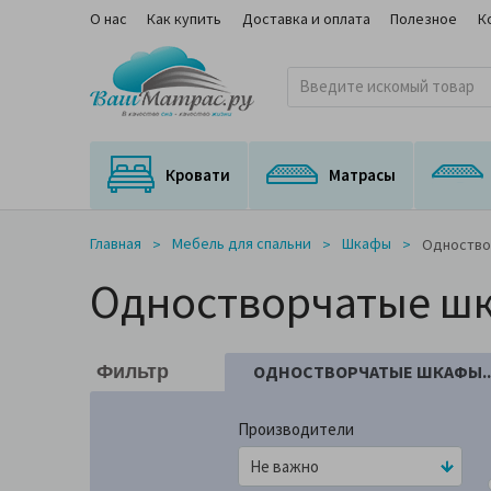
О нас
Как купить
Доставка и оплата
Полезное
К
Кровати
Матрасы
Кровати с подъемным механизмом
Кровати с выкатным спальным местом
Матрасы для трансформируемых оснований
Ортопедические матрасы с медицинским сертификатом
На независимом пружинном блоке
Главная
Мебель для спальни
Шкафы
Одноство
Одностворчатые шк
ОДНОСТВОРЧАТЫЕ ШКАФЫ..
Фильтр
Производители
4