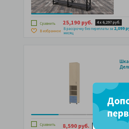
25,190 руб.
4 х
6,297 руб.
Сравнить
2,099 р
В рассрочку без переплаты за
В избранное
месяц
Шка
Дел
Допо
перв
Сравнить
8,590 руб.
4 х
2,147 руб.