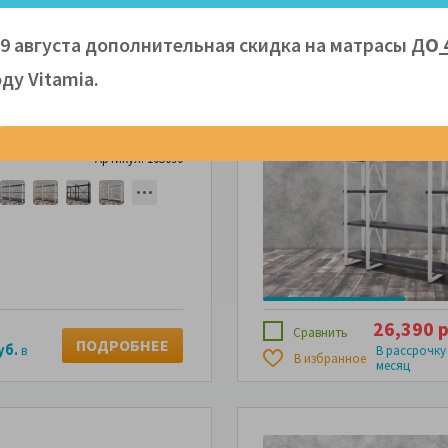
В рассрочку
В избранное
.
в месяц
месяц
09 августа дополнительная скидка на матрасы Д
О
ду Vitamiа.
ллаж Айсберг Лофт
х102-3
Артикул: 105090
26,390 р
Сравнить
ПОДРОБНЕЕ
уб.
в
В рассрочку
В избранное
месяц