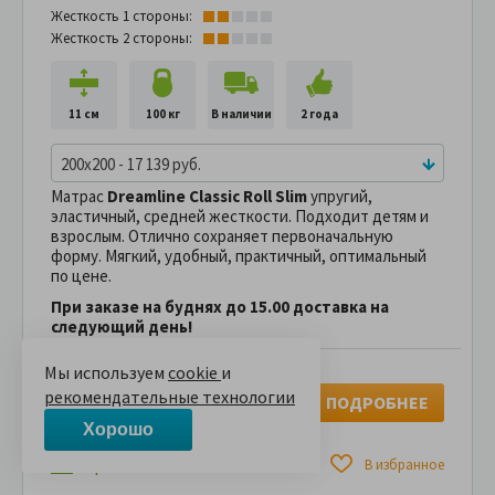
Жесткость 1 стороны:
Жесткость 2 стороны:
11 см
100 кг
В наличии
2 года
200x200 - 17 139 руб.
Матрас
Dreamline Classic Roll Slim
упругий,
эластичный, средней жесткости. Подходит детям и
взрослым. Отлично сохраняет первоначальную
форму. Мягкий, удобный, практичный, оптимальный
по цене.
При заказе на буднях до 15.00 доставка на
следующий день!
Мы используем
cookie
и
17,139 руб.
20,164 руб.
рекомендательные технологии
ПОДРОБНЕЕ
В рассрочку без переплаты
1,713 руб.
за
в месяц
Хорошо
Сравнить
В избранное