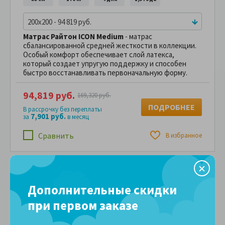
200x200 - 94 819 руб.
Матрас Райтон ICON Medium
- матрас
сбалансированной средней жесткости в коллекции.
Особый комфорт обеспечивает слой латекса,
который создает упругую поддержку и способен
быстро восстанавливать первоначальную форму.
94,819 руб.
169,320 руб.
ПОДРОБНЕЕ
В рассрочку без переплаты
7,901 руб.
за
в месяц
Сравнить
В избранное
Дополнительные скидки
Две подушки
в подарок
при первом заказе
-25%