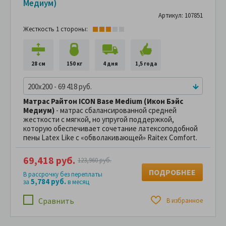
Медиум)
Артикул: 107851
Жесткость 1 стороны:
28 см
150 кг
4 дня
1,5 года
200x200 - 69 418 руб.
Матрас Райтон ICON Base Medium (Икон Бэйс
Медиум)
- матрас сбалансированной средней
жесткости с мягкой, но упругой поддержкой,
которую обеспечивает сочетание латексоподобной
пены Latex Like с «обволакивающей» Raitex Comfort.
69,418 руб.
123,960 руб.
ПОДРОБНЕЕ
В рассрочку без переплаты
5,784 руб.
за
в месяц
Сравнить
В избранное