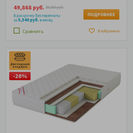
49,868 руб.
89,050 руб.
ПОДРОБНЕЕ
В рассрочку без переплаты
5,540 руб.
за
в месяц
Сравнить
В избранное
Две подушки
Дв
в подарок
в
-20%