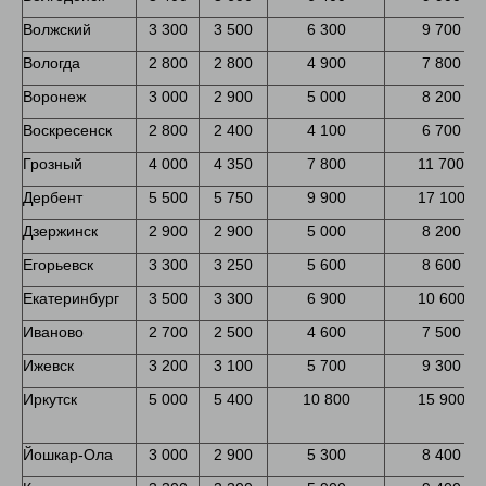
Волжский
3 300
3 500
6 300
9 700
Вологда
2 800
2 800
4 900
7 800
Воронеж
3 000
2 900
5 000
8 200
Воскресенск
2 800
2 400
4 100
6 700
Грозный
4 000
4 350
7 800
11 700
Дербент
5 500
5 750
9 900
17 100
Дзержинск
2 900
2 900
5 000
8 200
Егорьевск
3 300
3 250
5 600
8 600
Екатеринбург
3 500
3 300
6 900
10 600
Иваново
2 700
2 500
4 600
7 500
Ижевск
3 200
3 100
5 700
9 300
Иркутск
5 000
5 400
10 800
15 900
Йошкар-Ола
3 000
2 900
5 300
8 400