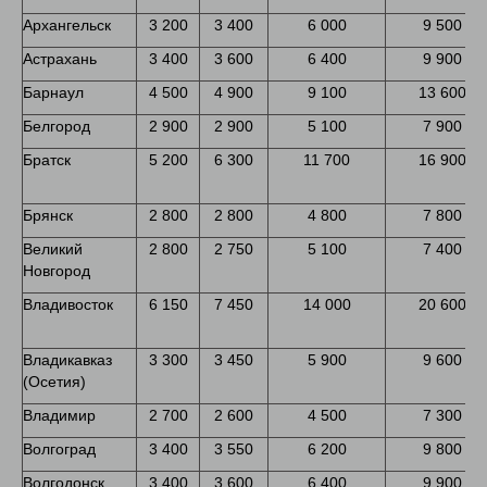
Архангельск
3 200
3 400
6 000
9 500
Астрахань
3 400
3 600
6 400
9 900
Барнаул
4 500
4 900
9 100
13 600
Белгород
2 900
2 900
5 100
7 900
Братск
5 200
6 300
11 700
16 900
Брянск
2 800
2 800
4 800
7 800
Великий
2 800
2 750
5 100
7 400
Новгород
Владивосток
6 150
7 450
14 000
20 600
Владикавказ
3 300
3 450
5 900
9 600
(Осетия)
Владимир
2 700
2 600
4 500
7 300
Волгоград
3 400
3 550
6 200
9 800
Волгодонск
3 400
3 600
6 400
9 900