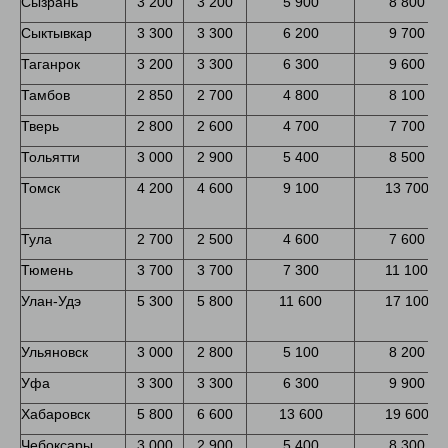
Сызрань
3 200
3 200
5 900
8 800
Сыктывкар
3 300
3 300
6 200
9 700
Таганрок
3 200
3 300
6 300
9 600
Тамбов
2 850
2 700
4 800
8 100
Тверь
2 800
2 600
4 700
7 700
Тольятти
3 000
2 900
5 400
8 500
Томск
4 200
4 600
9 100
13 700
Тула
2 700
2 500
4 600
7 600
Тюмень
3 700
3 700
7 300
11 100
Улан-Удэ
5 300
5 800
11 600
17 100
Ульяновск
3 000
2 800
5 100
8 200
Уфа
3 300
3 300
6 300
9 900
Хабаровск
5 800
6 600
13 600
19 600
Чебоксары
3 000
2 900
5 400
8 300