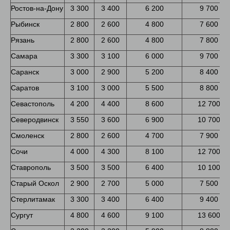
Ростов-на-Дону
3 300
3 400
6 200
9 700
Рыбинск
2 800
2 600
4 800
7 600
Рязань
2 800
2 600
4 800
7 800
Самара
3 300
3 100
6 000
9 700
Саранск
3 000
2 900
5 200
8 400
Саратов
3 100
3 000
5 500
8 800
Севастополь
4 200
4 400
8 600
12 700
Северодвинск
3 550
3 600
6 900
10 700
Смоленск
2 800
2 600
4 700
7 900
Сочи
4 000
4 300
8 100
12 700
Ставрополь
3 500
3 500
6 400
10 100
Старый Оскол
2 900
2 700
5 000
7 500
Стерлитамак
3 300
3 400
6 400
9 400
Сургут
4 800
4 600
9 100
13 600