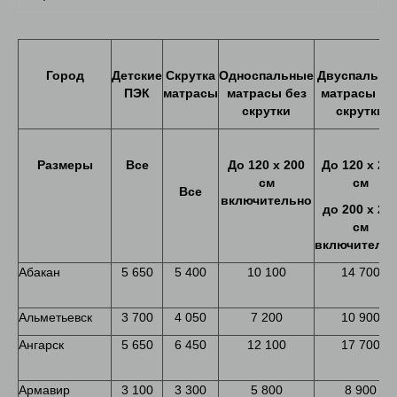
Город
Детские
Скрутка
Односпальные
Двуспальны
ПЭК
матрасы
матрасы без
матрасы бе
скрутки
скрутки
Размеры
Все
До
120
х
200
До
120 х 20
см
см
Все
включительно
до
200
х
20
см
включитель
Абакан
5 650
5 400
10 100
14 700
Альметьевск
3 700
4 050
7 200
10 900
Ангарск
5 650
6 450
12 100
17 700
Армавир
3 100
3 300
5 800
8 900