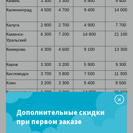
Казань
3 300
3 300
5 900
9 400
Калининград
4 500
4 700
9 400
14 000
Калуга
2 800
2 700
4 900
7 700
Каменск-
6 300
7 200
14 800
21 100
Уральский
Кемерово
4 300
4 600
9 100
13 300
Киров
3 300
3 200
5 900
9 300
Кисловодск
3 700
3 800
7 500
11 300
Клин
3 200
3 300
5 400
8 500
Комсомольск-
6 300
7 200
14 800
21 100
на-Амуре
Кострома
2 800
2 600
4 800
7 800
Дополнительные скидки
Краснодар
3 300
3 300
6 200
10 000
при первом заказе
Красноярск
4 600
5 000
10 000
14 600