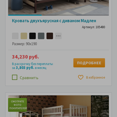
Кровать двухъярусная с диваном Мадлен
Артикул: 105480
Размер:
90x190
34,230 руб.
ПОДРОБНЕЕ
В рассрочку без переплаты
3,803 руб.
за
в месяц
Сравнить
В избранное
СМОТРИТЕ
С
ФОТО
ПОКУПАТЕЛЕЙ
ПО