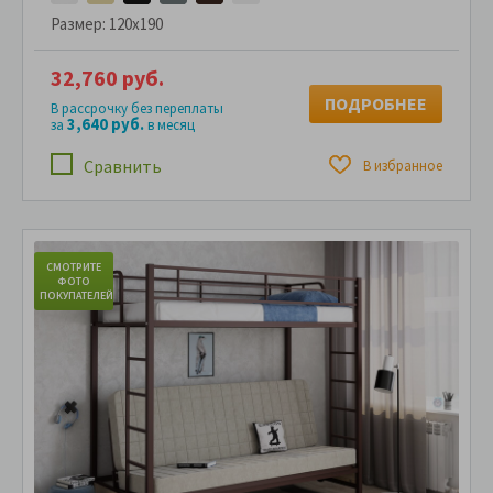
Размер:
120x190
32,760 руб.
ПОДРОБНЕЕ
В рассрочку без переплаты
3,640 руб.
за
в месяц
Сравнить
В избранное
СМОТРИТЕ
С
ФОТО
ПОКУПАТЕЛЕЙ
ПО