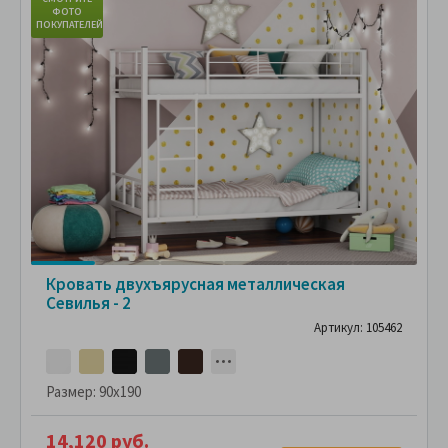
ФОТО
ПОКУПАТЕЛЕЙ
ПО
Кровать двухъярусная металлическая
Севилья - 2
Артикул: 105462
Размер:
90x190
14,120 руб.