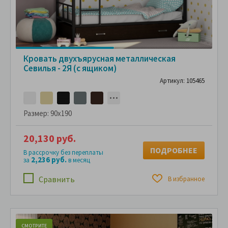
Кровать двухъярусная металлическая
Севилья - 2Я (с ящиком)
Артикул: 105465
Размер:
90x190
20,130 руб.
ПОДРОБНЕЕ
В рассрочку без переплаты
2,236 руб.
за
в месяц
Сравнить
В избранное
СМОТРИТЕ
С