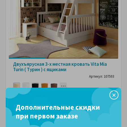
Двухъярусная 3-х местная кровать Vita Mia
Turin ( Турин ) с ящиками
Артикул: 107593
80x180 - 51 800 руб.
Дополнительные скидки
51,800 руб.
при первом заказе
ПОДРОБНЕЕ
В рассрочку без переплаты
5,755 руб.
за
в месяц