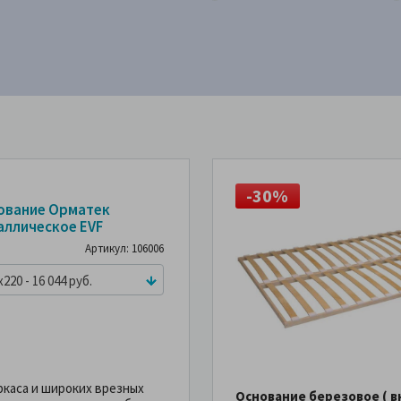
-30%
ование Орматек
аллическое EVF
Артикул: 106006
x220 - 16 044 руб.
ркаса и широких врезных
Основание березовое ( в