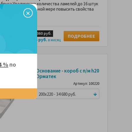
 бруса.Увеличение количества ламелей до 16 штук
зволяет в значительной мере повысить свойства
б.
4 х
2,360 руб.
13,490 руб.
ПОДРОБНЕЕ
786 руб.
 без переплаты за
в месяц
4 %
по
Основание - короб с п/м h20
Орматек
Артикул: 100220
200x220 - 34 680 руб.