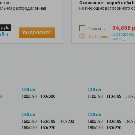
о типа
Основание - короб с п/м 
мальная распределенная
не имеющих встроенного ос
34,680 р
 руб.
Сравнить
ПОДРОБНЕЕ
уб.
в
В рассрочку
В избранное
месяц
100 см
110 см
0
100x190
100x200
110x190
110x195
110x
160 см
180 см
160x190
160x195
160x200
180x190
180x195
180x
160x210
160x220
180x210
180x220