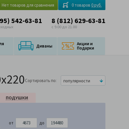
Нет товаров для сравнения
0 товаров
0 руб.
495) 542-63-81
8 (812) 629-63-81
ыходных
с 9.00 до 21.00
ля
Акции и
Диваны
Подарки
0x220
Сортировать по
популярности
ПОДУШКИ
от
до
480