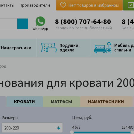
онтакты
Производители
Нет товаров в избранном
8 (800) 707-64-80
8 (
Звонок по России бесплатный
Без в
WhatsApp
Подушки,
Мебель д
Наматрасники
одеяла
спальни
220
нования для кровати 20
КРОВАТИ
МАТРАСЫ
НАМАТРАСНИКИ
Цена, руб.
Размеры
4 673
194 
4 673
194 480
200x220