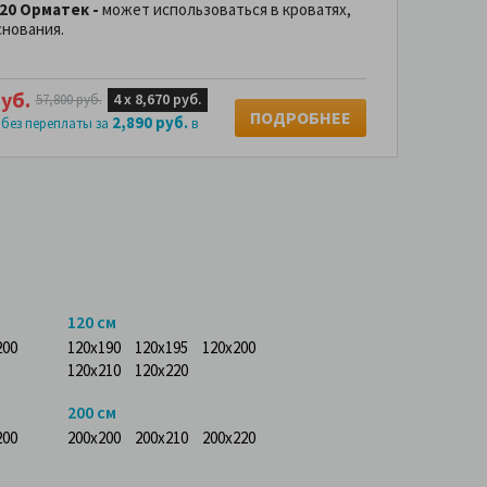
h20 Орматек -
может использоваться в кроватях,
нования.
уб.
4 х
8,670 руб.
57,800 руб.
ПОДРОБНЕЕ
2,890 руб.
 без переплаты за
в
120 см
200
120x190
120x195
120x200
120x210
120x220
200 см
200
200x200
200x210
200x220