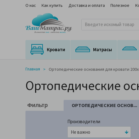
О нас
Как купить
Доставка и оплата
Полезное
К
Кровати
Матрасы
Кровати с подъемным механизмом
Кровати с выкатным спальным местом
Матрасы для трансформируемых оснований
Ортопедические матрасы с медицинским сертификатом
На независимом пружинном блоке
Главная
Ортопедические основания для кровати 200x
Ортопедические ос
ОРТОПЕДИЧЕСКИЕ ОСНОВ...
Фильтр
Производители