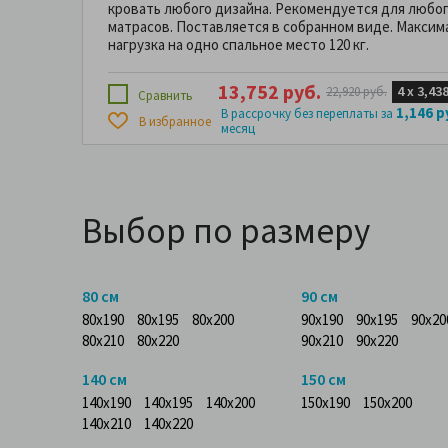
кровать любого дизайна. Рекомендуется для любог
матрасов. Поставляется в собранном виде. Макси
нагрузка на одно спальное место 120 кг.
13,752 руб.
4 х
3,438
22,920 руб.
Сравнить
1,146 р
В рассрочку без переплаты за
В избранное
месяц
Выбор по размеру
80 см
90 см
80x190
80x195
80x200
90x190
90x195
90x20
80x210
80x220
90x210
90x220
140 см
150 см
140x190
140x195
140x200
150x190
150x200
140x210
140x220