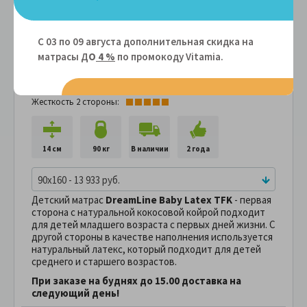
С 03 по 09 августа дополнительная скидка на
Детский матрас DreamLine Baby Latex TFK
матрасы Д
О
4 %
по промокоду Vitamiа.
Артикул: 102797
Жесткость 1 стороны:
Жесткость 2 стороны:
14 см
90 кг
В наличии
2 года
90x160 - 13 933 руб.
Детский матрас
DreamLine Baby Latex TFK
- первая
сторона с натуральной кокосовой койрой подходит
для детей младшего возраста с первых дней жизни. С
другой стороны в качестве наполнения используется
натуральный латекс, который подходит для детей
среднего и старшего возрастов.
При заказе на буднях до 15.00 доставка на
следующий день!