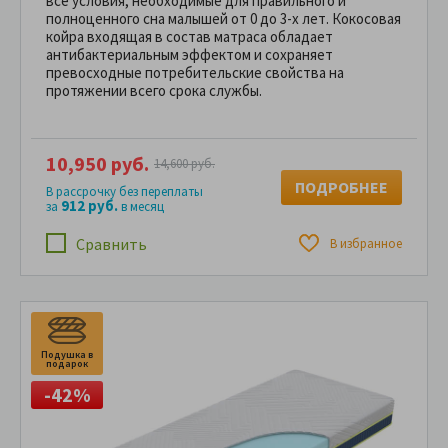
все условия, необходимые для правильного и
полноценного сна малышей от 0 до 3-х лет. Кокосовая
койра входящая в состав матраса обладает
антибактериальным эффектом и сохраняет
превосходные потребительские свойства на
протяжении всего срока службы.
10,950 руб.
14,600 руб.
ПОДРОБНЕЕ
В рассрочку без переплаты
912 руб.
за
в месяц
Сравнить
В избранное
Подушка в
П
подарок
п
-42%