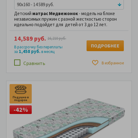
90x160 - 14 589 руб.
Детский
матрас Медвежонок
- модель на блоке
независимых пружин с разной жесткостью сторон
идеально подойдет для детей от 3 до 12 лет.
14,589 руб.
16,210 руб.
ПОДРОБНЕЕ
В рассрочку без переплаты
1,458 руб.
за
в месяц
Сравнить
В избранное
Подушка в
П
подарок
п
-42%