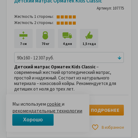
Детский матрас Орматек Kids Classic
Артикул: 107775
Жесткость 1 стороны:
Жесткость 2 стороны:
7 см
70 кг
4 дня
1,5 года
90x160 - 12 307 руб.
Детский матрас Орматек Kids Classic
–
современный жесткий ортопедический матрас,
простой и надежный. Состоит из натурального
материала – кокосовой койры. Рекомендуется для
детишек от ноля до трех лет.
12,307 руб.
19,850 руб.
Мы используем
cookie
и
ПОДРОБНЕЕ
рекомендательные технологии
В рассрочку без переплаты
1,367 руб.
за
в месяц
Хорошо
Сравнить
В избранное