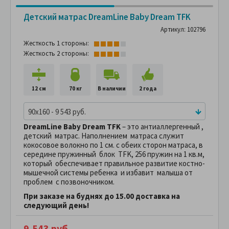
Детский матрас DreamLine Baby Dream TFK
Артикул: 102796
Жесткость 1 стороны:
Жесткость 2 стороны:
12 см
70 кг
В наличии
2 года
90x160 - 9 543 руб.
DreamLine Вaby Dream TFK
– это антиаллергенный ,
детский матрас. Наполнением матраса служит
кокосовое волокно по 1 см. с обеих сторон матраса, в
середине пружинный блок TFK, 256 пружин на 1 кв.м,
который обеспечивает правильное развитие костно-
мышечной системы ребенка и избавит малыша от
проблем с позвоночником.
При заказе на буднях до 15.00 доставка на
следующий день!
9,543 руб.