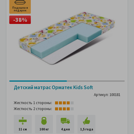
Подушка в
П
подарок
п
-38%
Детский матрас Орматек Kids Soft
Артикул: 100181
Жесткость 1 стороны:
Жесткость 2 стороны:
11 см
100 кг
4 дня
1,5 года