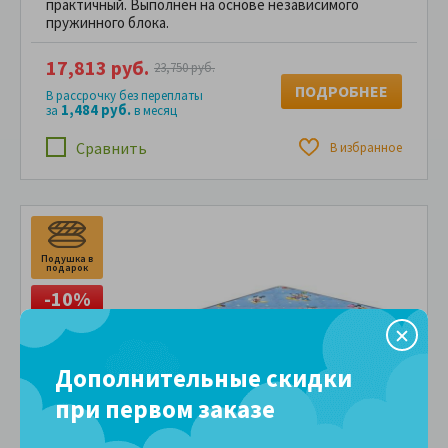
практичный. Выполнен на основе независимого
пружинного блока.
17,813 руб.
23,750 руб.
ПОДРОБНЕЕ
В рассрочку без переплаты
1,484 руб.
за
в месяц
Сравнить
В избранное
Подушка в
П
подарок
п
-10%
Дополнительные скидки
при первом заказе