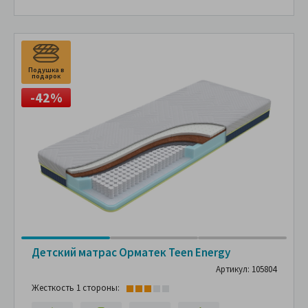
Подушка в
П
подарок
п
-42%
Детский матрас Орматек Teen Energy
Артикул: 105804
Жесткость 1 стороны: