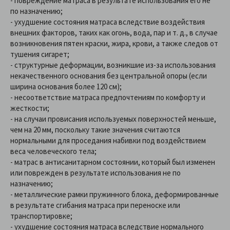
- повреждение матраса в результате использования его не
по назначению;
- ухудшение состояния матраса вследствие воздействия
внешних факторов, таких как огонь, вода, пар и т. д., в случае
возникновения пятен краски, жира, крови, а также следов от
тушения сигарет;
- структурные деформации, возникшие из-за использования
некачественного основания без центральной опоры (если
ширина основания более 120 см);
- несоответствие матраса предпочтениям по комфорту и
жесткости;
- на случаи провисания используемых поверхностей меньше,
чем на 20 мм, поскольку такие значения считаются
нормальными для проседания набивки под воздействием
веса человеческого тела;
- матрас в антисанитарном состоянии, который был изменен
или поврежден в результате использования не по
назначению;
- металлические рамки пружинного блока, деформированные
в результате сгибания матраса при переноске или
транспортировке;
- ухудшение состояния матраса вследствие нормального