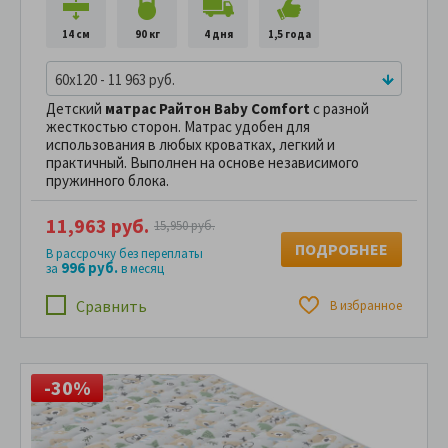
14 см
90 кг
4 дня
1,5 года
60x120 - 11 963 руб.
Детский
матрас Райтон Baby Comfort
с разной
жесткостью сторон. Матрас удобен для
использования в любых кроватках, легкий и
практичный. Выполнен на основе независимого
пружинного блока.
11,963 руб.
15,950 руб.
ПОДРОБНЕЕ
В рассрочку без переплаты
996 руб.
за
в месяц
Сравнить
В избранное
-30%