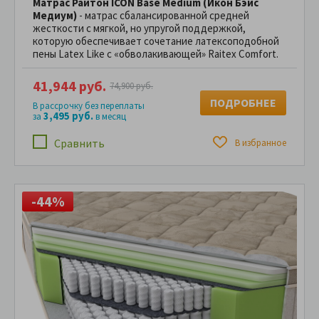
Матрас Райтон ICON Base Medium (Икон Бэйс
Медиум)
- матрас сбалансированной средней
жесткости с мягкой, но упругой поддержкой,
которую обеспечивает сочетание латексоподобной
пены Latex Like с «обволакивающей» Raitex Comfort.
41,944 руб.
74,900 руб.
ПОДРОБНЕЕ
В рассрочку без переплаты
3,495 руб.
за
в месяц
Сравнить
В избранное
-44%