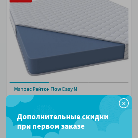
Матрас Райтон Flow Easy M
Артикул: 100605
Жесткость 1 стороны:
Жесткость 2 стороны:
Дополнительные скидки
при первом заказе
15 см
100 кг
4 дня
1,5 года