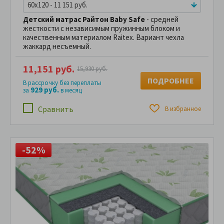
60x120 - 11 151 руб.
Детский матрас Райтон Baby Safe
- средней
жесткости с независимым пружинным блоком и
качественным материалом Raitex. Вариант чехла
жаккард несъемный.
11,151 руб.
15,930 руб.
ПОДРОБНЕЕ
В рассрочку без переплаты
929 руб.
за
в месяц
Сравнить
В избранное
-52%