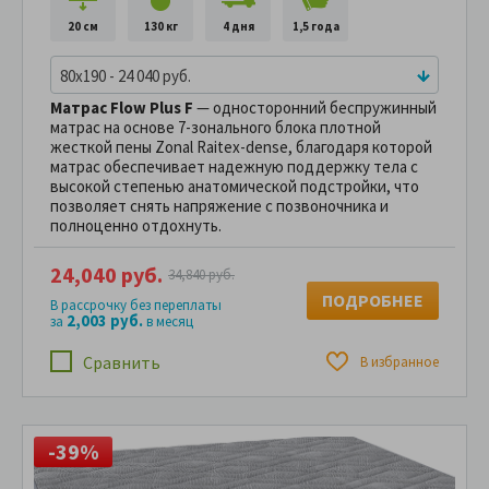
20 см
130 кг
4 дня
1,5 года
80x190 - 24 040 руб.
Матрас Flow Plus F
— односторонний беспружинный
матрас на основе 7-зонального блока плотной
жесткой пены Zonal Raitex-dense, благодаря которой
матрас обеспечивает надежную поддержку тела с
высокой степенью анатомической подстройки, что
позволяет снять напряжение с позвоночника и
полноценно отдохнуть.
24,040 руб.
34,840 руб.
ПОДРОБНЕЕ
В рассрочку без переплаты
2,003 руб.
за
в месяц
Сравнить
В избранное
-39%