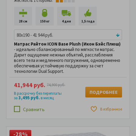
Жесткость 1 стороны:
28 см
150 кг
4 дня
1,5 года
80x190 - 41 944 руб.
Матрас Райтон ICON Base Plush (Икон Бэйс Плюш)
- идеально сбалансированный по мягкости матрас.
Дарит ощущение нежных объятий, расслабления
всего тела и медленного погружения, одновременно
обеспечивая устойчивую поддержку за счет
технологии Dual Support.
41,944 руб.
74,900 руб.
ПОДРОБНЕЕ
В рассрочку без переплаты
3,495 руб.
за
в месяц
Сравнить
В избранное
-28%