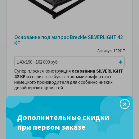
Основание под матрас Breckle SILVERLIGHT 42
KF
Артикул: 102917
140x190 - 102 000 руб.
Супер плоская конструкция
основания SILVERLIGHT
42 KF
из слоистого бука с 5 зонами комфорта от
немецкого производителя для особенно низких
дизайнерских кроватей.
102,000 руб.
ПОДРОБНЕЕ
В рассрочку без переплаты
8,500 руб.
Дополнительные скидки
за
в месяц
при первом заказе
Сравнить
В избранное