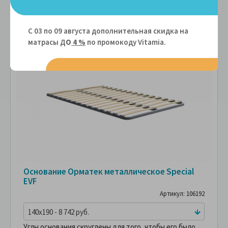
-40%
С 03 по 09 августа дополнительная скидка на
матрасы Д
О
4 %
по промокоду Vitamiа.
Основание Орматек металлическое Special
EVF
Артикул: 106192
140x190 - 8 742 руб.
Углы основания скруглены для того, чтобы его было