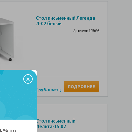
Стол письменный Легенда
Л-02 белый
Артикул: 105096
б.
4 х
2,392 руб.
ПОДРОБНЕЕ
797 руб.
 без переплаты за
в месяц
Стол письменный
Дельта-15.02
4 %
по