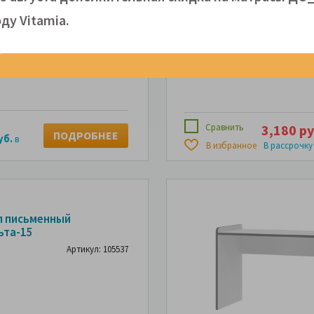
Артикул: 106766
ду Vitamiа.
Сравнить
3,180 ру
ПОДРОБНЕЕ
уб.
в
В избранное
В рассрочку
л письменный
ьта-15
Артикул: 105537