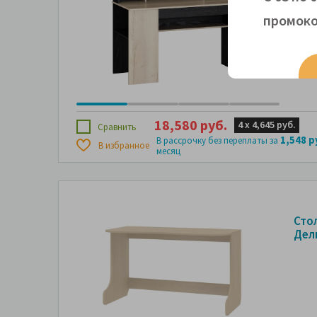
промоко
18,580 руб.
4 х
4,645 руб.
Сравнить
1,548 р
В рассрочку без переплаты за
В избранное
месяц
Сто
Дел