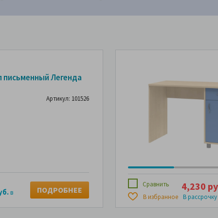
л письменный Легенда
5
Артикул: 101526
Сравнить
4,230 ру
ПОДРОБНЕЕ
уб.
в
В избранное
В рассрочку