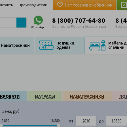
онтакты
Производители
Нет товаров в избранном
8 (800) 707-64-80
8 (
Звонок по России бесплатный
Без в
WhatsApp
Подушки,
Мебель д
Наматрасники
одеяла
спальни
КРОВАТИ
МАТРАСЫ
НАМАТРАСНИКИ
ПО
Цена, руб.
от
до
 830
18 580
2 830
18 580