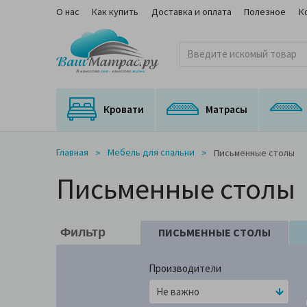
О нас
Как купить
Доставка и оплата
Полезное
К
Кровати
Матрасы
Кровати с подъемным механизмом
Кровати с выкатным спальным местом
Матрасы для трансформируемых оснований
Ортопедические матрасы с медицинским сертификатом
На независимом пружинном блоке
Главная
Мебель для спальни
Письменные столы
Письменные столы
ПИСЬМЕННЫЕ СТОЛЫ
Фильтр
Производители
2