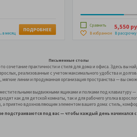
Сравнить
5,550 ру
ПОДРОБНЕЕ
.
в месяц
В избранное
В рассрочку
Письменные столы
то сочетание практичности и стиля для дома и офиса. Здесь вы на
зрослых, реализованные с учетом максимального удобства и долгов
 мягкие линии и продуманная организация пространства — вы смож
с вместительными выдвижными ящиками и полками под клавиатуру — 
одят как для детской комнаты, так и для рабочего уголка взрослог
, а приятно вдохновляющим элементом вашего дома: стиль, комфор
е подстраиваются под вас — чтобы каждый день начинался с 