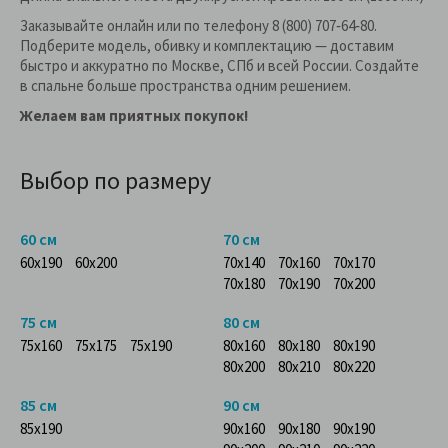
Заказывайте онлайн или по телефону 8 (800) 707‑64‑80.
Подберите модель, обивку и комплектацию — доставим
быстро и аккуратно по Москве, СПб и всей России. Создайте
в спальне больше пространства одним решением.
Желаем вам приятных покупок!
Выбор по размеру
60 см
70 см
60x190
60x200
70x140
70x160
70x170
70x180
70x190
70x200
75 см
80 см
75x160
75x175
75x190
80x160
80x180
80x190
80x200
80x210
80x220
85 см
90 см
85x190
90x160
90x180
90x190