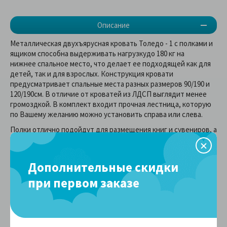
Описание
Металлическая двухъярусная кровать Толедо - 1 с полками и
ящиком способна выдерживать нагрузкудо 180 кг на
нижнее спальное место, что делает ее подходящей как для
детей, так и для взрослых. Конструкция кровати
предусматривает спальные места разных размеров 90/190 и
120/190см. В отличие от кроватей из ЛДСП выглядит менее
громоздкой. В комплект входит прочная лестница, которую
по Вашему желанию можно установить справа или слева.
Полки отлично подойдут для размещения книг и сувениров, а
выдвижной ящик, находящийся под нижним спальным
местом, можно использовать для хранения постельных
принадлежностей.
Дополнительные скидки
Все металлические элементы кровати покрыты
при первом заказе
износоустойчивой краской без запаха. Двухъярусную кровать
можно собирать и разбирать неограниченное количество
раз, и от этого она не потеряет в прочности и качестве.
Данное изделие активно используется при оборудовании