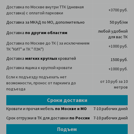
Доставка по Москве внутри ТТК (дневная
+3700 руб.
доставка) с оплатой парковки
Доставка за МКАД по МО, дополнительно
50 руб/км
любой удобной
Доставка
по другим областям
для вас ТК
Доставка по Москве до ТК ( за исключением
+1000 руб.
ТК "КИТ" и ТК " ПЭК")
Доставка
мягких круглых
кроватей
1500 руб.
Доставка ящика к круглой кровати
+1000 руб.
Если к подъезду подъехать нет
от 10 руб за 10
возможности, пронос от паркинга до
метров
подъезда
Сроки доставки
Кровати и прочая мебель
по Москве и МО
7-10 рабочих дней
Срок отгрузки в ТК для доставки
по России
7-10 рабочих дней
Подъем