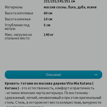
221/231/241/251 см
Материалы
массив сосны, бука, дуба, ясеня
Высота изголовья
60 см
Высота изножья
10 см
Углубление под
5 см
матрас
Макс. нагрузка на
140 кг
спальное место
Описание
Кровать-татами из массива дерева Vita Mia Katana (
Катана )
- это естественность, комфорт и практичность
- истинно японские черты интерьера. По восточному -
сдержанный, легкий, ненавязчивый и при этом оригинальный
стиль. Стиль, в котором нет места излишествам, вычурности