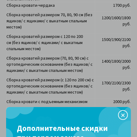
Сборка кровати-чердака
1700 руб.
Сборка кроватей размером 70, 80, 90 см (
без
1200/1600/1800
ящиков/ с ящиками/ с выкатным спальным
руб.
местом)
Сборка кроватей размером с 120 по 200
1500/1900/2100
см
(
без ящиков/ с ящиками/ с выкатным
руб.
спальным местом)
Сборка кроватей размером (70, 80, 90 см) с
1400/1800/2000
ортопедическим основанием (без ящиков/ с
руб.
ящиками/ с выкатным спальным местом)
Сборка кроватей размером (с 120 по 200 см) с
1700/2100/2300
ортопедическим основанием
(без ящиков/ с
руб.
ящиками/ с выкатным спальным местом)
Сборка кровати с подъемным механизмом
2000 руб.
Сборка одноярусной кровати домика
(без
1500/1900/2100
ящиков/ с ящиками/ с выкатным спальным
руб.
местом)
Дополнительные скидки
Сборка двухъярусной кровати домика
(без
3000/3400/3600