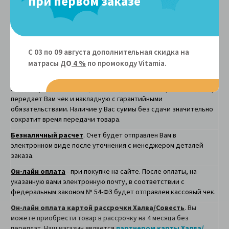
при первом заказе
ящиков/ с ящиками/ с выкатным спальным
руб.
местом)
Сборка круглой кровати
1700 руб.
Сборка круглой кровати с ящиком
2500 руб.
С 03 по 09 августа дополнительная скидка на
Способы оплаты
матрасы Д
О
4 %
по промокоду Vitamiа.
Наличными курьеру
(по Москве, Московской и
Владимирской областям) – после доставки товара. Экспедитор
передает Вам чек и накладную с гарантийными
обязательствами. Наличие у Вас суммы без сдачи значительно
сократит время передачи товара.
Безналичный расчет
. Счет будет отправлен Вам в
электронном виде после уточнения с менеджером деталей
заказа.
Он-лайн оплата
- при покупке на сайте. После оплаты, на
указанную вами электронную почту, в соответствии с
федеральным законом № 54-ФЗ будет отправлен кассовый чек.
Он-лайн оплата картой рассрочки Халва/Совесть
. Вы
можете приобрести товар в рассрочку на 4 месяца без
переплат. Наш магазин является
партнером карты Халва/