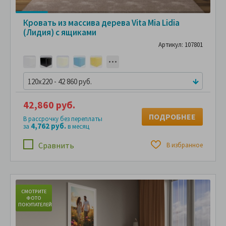
Кровать из массива дерева Vita Mia Lidia
(Лидия) с ящиками
Артикул: 107801
120x220 - 42 860 руб.
42,860 руб.
ПОДРОБНЕЕ
В рассрочку без переплаты
4,762 руб.
за
в месяц
Сравнить
В избранное
СМОТРИТЕ
С
ФОТО
ПОКУПАТЕЛЕЙ
ПО