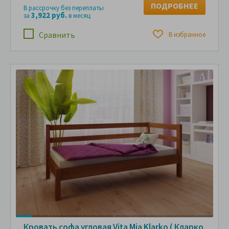
ПОДРОБНЕЕ
В рассрочку без переплаты
3,922 руб.
за
в месяц
Сравнить
В избранное
Кровать софа угловая Vita Mia Klarko ( Кларко