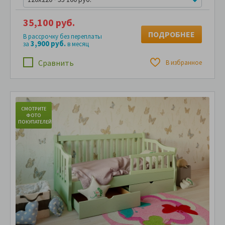
35,100 руб.
ПОДРОБНЕЕ
В рассрочку без переплаты
3,900 руб.
за
в месяц
Сравнить
В избранное
СМОТРИТЕ
С
ФОТО
ПОКУПАТЕЛЕЙ
ПО