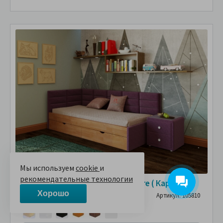
Мы используем
cookie
и
рекомендательные технологии
Кровать угловая ПиноЛетто Kare ( Каре )
Хорошо
Артикул: 105810