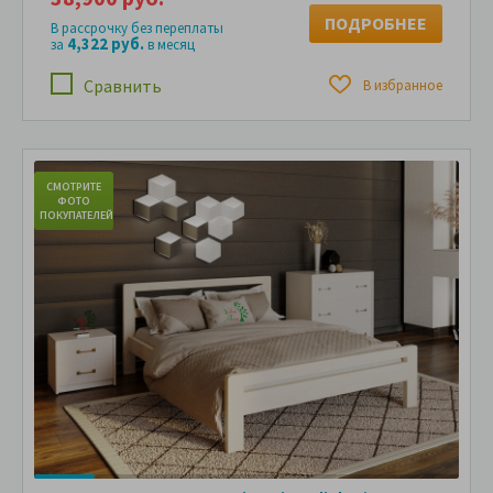
ПОДРОБНЕЕ
В рассрочку без переплаты
4,322 руб.
за
в месяц
Сравнить
В избранное
СМОТРИТЕ
С
ФОТО
ПОКУПАТЕЛЕЙ
ПО