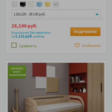
120x220 - 28 100 руб.
28,100 руб.
ПОДРОБНЕЕ
В рассрочку без переплаты
3,122 руб.
за
в месяц
Сравнить
В избранное
СМОТРИТЕ
С
ФОТО
ПОКУПАТЕЛЕЙ
ПО