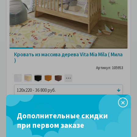
Кровать из массива дерева Vita Mia Mila ( Мила
)
Артикул: 105953
120x220 - 36 800 руб.
36,800 руб.
ПОДРОБНЕЕ
В рассрочку без переплаты
Дополнительные скидки
4,088 руб.
за
в месяц
при первом заказе
Сравнить
В избранное