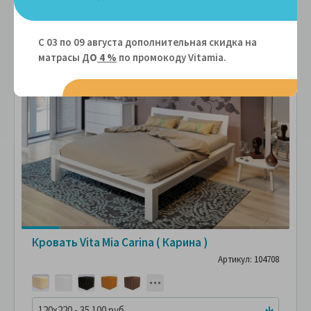
С 03 по 09 августа дополнительная скидка на
СМОТРИТЕ
С
ФОТО
матрасы Д
О
4 %
по промокоду Vitamiа.
ПОКУПАТЕЛЕЙ
ПО
Кровать Vita Mia Carina ( Карина )
Артикул: 104708
120x220 - 35 100 руб.