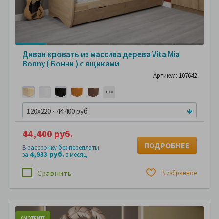
Диван кровать из массива дерева Vita Mia
Bonny ( Бонни ) с ящиками
Артикул: 107642
120x220 - 44 400 руб.
44,400 руб.
ПОДРОБНЕЕ
В рассрочку без переплаты
4,933 руб.
за
в месяц
Сравнить
В избранное
СМОТРИТЕ
С