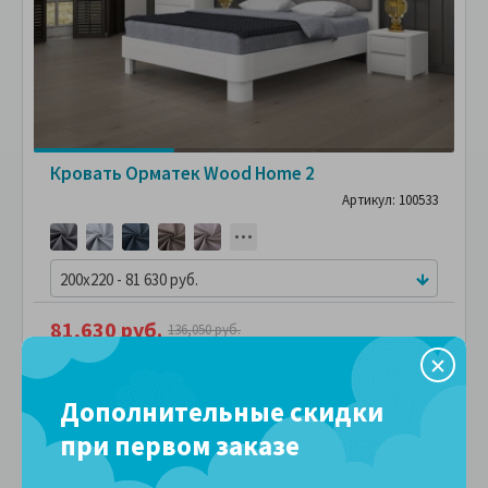
Кровать Орматек Wood Home 2
Артикул: 100533
200x220 - 81 630 руб.
81,630 руб.
136,050 руб.
ПОДРОБНЕЕ
В рассрочку без переплаты
8,163 руб.
за
в месяц
Дополнительные скидки
Сравнить
В избранное
при первом заказе