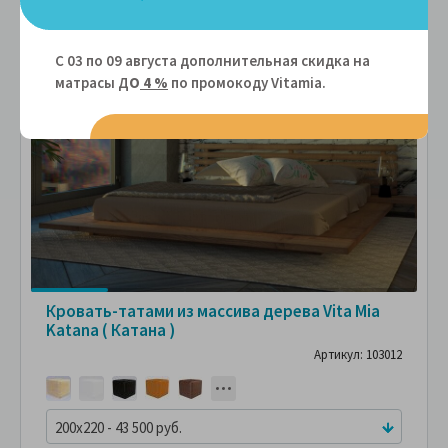
СМОТРИТЕ
С
ФОТО
ПОКУПАТЕЛЕЙ
ПО
С 03 по 09 августа дополнительная скидка на
матрасы Д
О
4 %
по промокоду Vitamiа.
Кровать-татами из массива дерева Vita Mia
Katana ( Катана )
Артикул: 103012
200x220 - 43 500 руб.