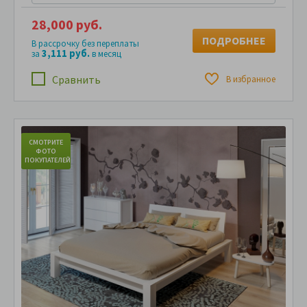
28,000 руб.
ПОДРОБНЕЕ
В рассрочку без переплаты
3,111 руб.
за
в месяц
Сравнить
В избранное
СМОТРИТЕ
С
ФОТО
ПОКУПАТЕЛЕЙ
ПО