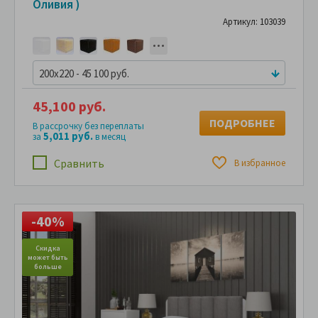
Оливия )
Артикул: 103039
200x220 - 45 100 руб.
45,100 руб.
ПОДРОБНЕЕ
В рассрочку без переплаты
5,011 руб.
за
в месяц
Сравнить
В избранное
-40%
Скидка
может быть
мо
больше