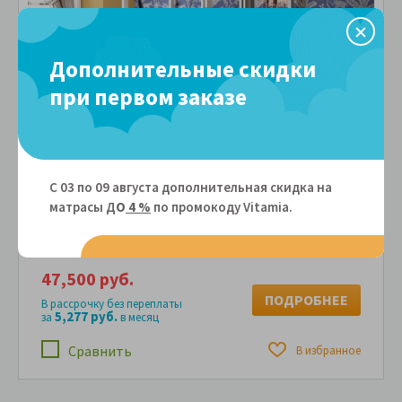
Дополнительные скидки
при первом заказе
Кровать чердак домик из массива дерева
Vita Mia Arcobaleno 4 ( Радуга 4 )
Артикул: 103038
С 03 по 09 августа дополнительная скидка на
матрасы Д
О
4 %
по промокоду Vitamiа.
80x220 - 47 500 руб.
47,500 руб.
ПОДРОБНЕЕ
В рассрочку без переплаты
5,277 руб.
за
в месяц
Сравнить
В избранное