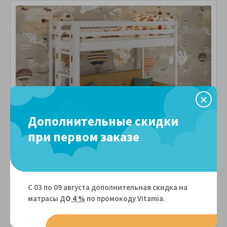
Дополнительные скидки
при первом заказе
Кровать-чердак из массива дерева PinoLetto
Patti ( Патти )
Артикул: 105772
С 03 по 09 августа дополнительная скидка на
матрасы Д
О
4 %
по промокоду Vitamiа.
90x180 - 28 300 руб.