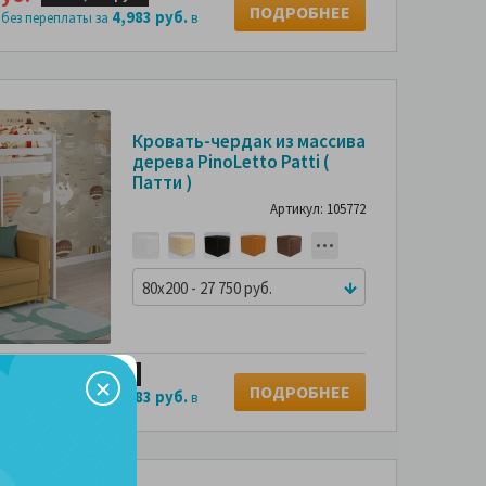
ПОДРОБНЕЕ
4,983 руб.
 без переплаты за
в
Кровать-чердак из массива
дерева PinoLetto Patti (
Патти )
Артикул: 105772
80x200 - 27 750 руб.
уб.
4 х
6,937 руб.
ПОДРОБНЕЕ
3,083 руб.
 без переплаты за
в