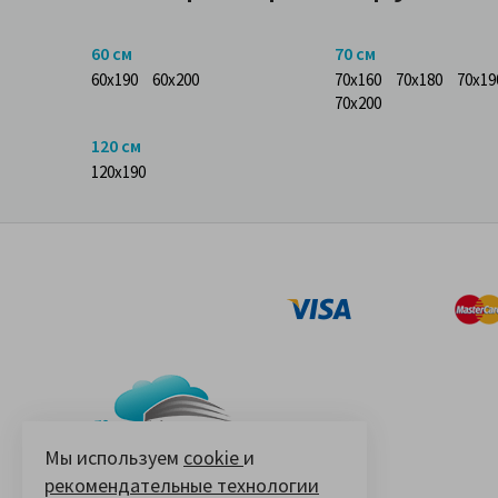
60 см
70 см
60x190
60x200
70x160
70x180
70x19
70x200
120 см
120x190
Мы используем
cookie
и
рекомендательные технологии
© 2005-2026 «Ваш матрас»