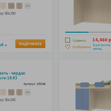
ер:
80x200
14,460 р
Сравнить
ПОДРОБНЕЕ
уб.
в
В рассрочку
В избранное
месяц
вать - чердак
ьта-18.03
Артикул: 105546
ер:
80x200