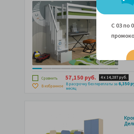
Кро
дере
Брав
С 03 по 
ком
промоко
80x
57,150 руб.
4 х
14,287 руб.
Сравнить
6,350 р
В рассрочку без переплаты за
В избранное
месяц
Кро
Дел