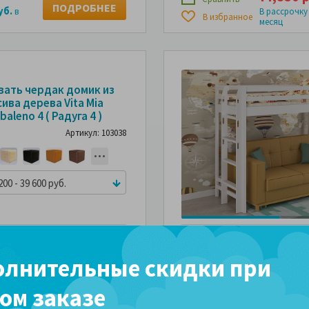
ПОДРОБНЕЕ
уб.
в
В рассрочку
В избранное
месяц
вать чердак домик из
ива дерева Vita Mia
baleno 4 ( Радуга 4 )
Артикул: 103038
200 - 39 600 руб.
27,750 р
Сравнить
ПОДРОБНЕЕ
уб.
в
В рассрочку
В избранное
лнительные скидки при
месяц
ом заказе