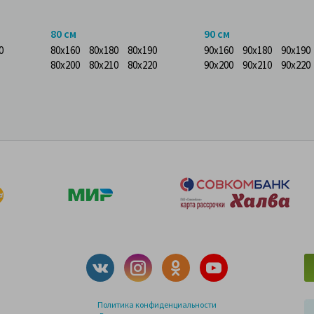
80 см
90 см
0
80x160
80x180
80x190
90x160
90x180
90x190
80x200
80x210
80x220
90x200
90x210
90x220
Политика конфиденциальности