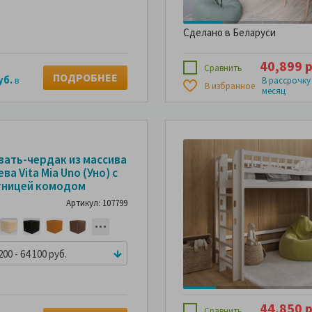
Сделано в Беларуси
40,899 р
Сравнить
ПОДРОБНЕЕ
уб.
в
В рассрочку
В избранное
месяц
ТРИТЕ
СМОТРИТЕ
вать-чердак из массива
ОТО
ФОТО
ва Vita Mia Uno (Уно) с
ПАТЕЛЕЙ
ПОКУПАТЕЛЕЙ
тницей комодом
Артикул: 107799
200 - 64 100 руб.
44,850 р
Сравнить