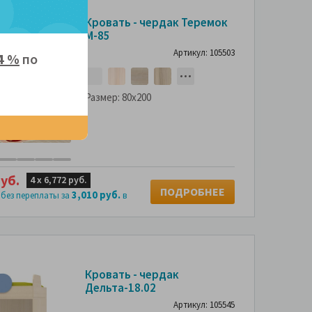
Кровать - чердак Теремок
М-85
Артикул: 105503
4 %
по
Размер:
80x200
уб.
4 х
6,772 руб.
ПОДРОБНЕЕ
3,010 руб.
 без переплаты за
в
Кровать - чердак
Дельта-18.02
Артикул: 105545