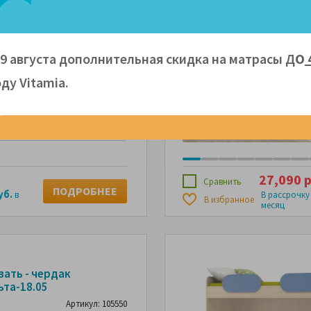
вать-чердак из массива
ва Vita Mia Bravo (
о ) с лестницей
09 августа дополнительная скидка на матрасы Д
О
одом
Артикул: 107800
ду Vitamiа.
200 - 57 150 руб.
27,090 р
Сравнить
ПОДРОБНЕЕ
уб.
в
В рассрочку
В избранное
месяц
вать - чердак
ьта-18.05
Артикул: 105550