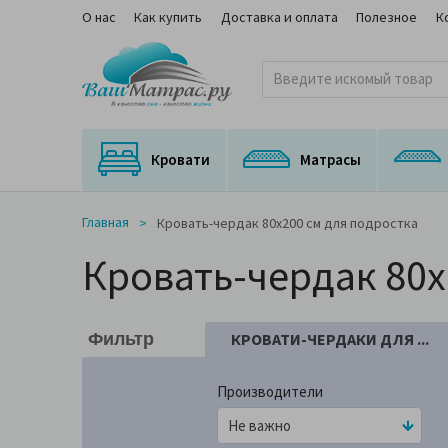
О нас
Как купить
Доставка и оплата
Полезное
К
Кровати
Матрасы
Кровати с подъемным механизмом
Кровати с выкатным спальным местом
Матрасы для трансформируемых оснований
Ортопедические матрасы с медицинским сертификатом
На независимом пружинном блоке
Главная
Кровать-чердак 80x200 см для подростка
Кровать-чердак 80x
КРОВАТИ-ЧЕРДАКИ ДЛЯ ...
Фильтр
Производители