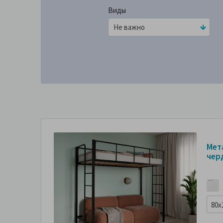
Виды
Мет
чер
80x