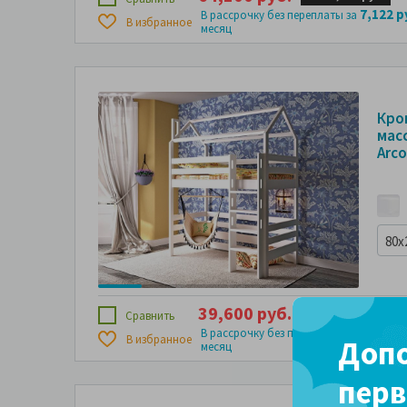
7,122 р
В рассрочку без переплаты за
В избранное
месяц
Кро
масс
Arco
80x
39,600 руб.
4 х
9,900 руб.
Сравнить
4,400 р
В рассрочку без переплаты за
В избранное
Допо
месяц
перв