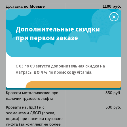
Доставка
по Москве
1100 руб.
независимо от суммы заказа в
пределах МКАД
Доставка за МКАД (до 100 км)
40 руб/км
Дополнительные скидки
Доставка
по другим городам
любой удобной для вас ТК
при первом заказе
России
Сроки доставки
Кровати
по Москве и МО
5 - 10 рабочих дней
С 03 по 09 августа дополнительная скидка на
Срок отгрузки в ТК для
до 10 рабочих дней
матрасы Д
О
4 %
по промокоду Vitamiа.
доставки
по России
Подъем
Кровати металлические при
350 руб.
наличии грузового лифта
Кровати из ЛДСП и с
500 руб.
элементами ЛДСП (полки,
ящики) при наличии грузового
лифта (за комплект не более