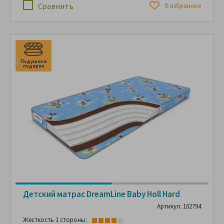
Сравнить
В избранное
Подушка в
П
подарок
п
Детский матрас DreamLine Baby Holl Hard
Артикул: 102794
Жесткость 1 стороны: