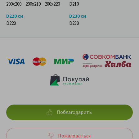
200x200
200x210
200x220
D210
D220 см
D230 см
D220
D230
Поблагодарить
Пожаловаться