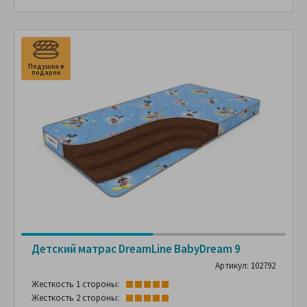
Подушка в
П
подарок
п
Детский матрас DreamLine BabyDream 9
Артикул: 102792
Жесткость 1 стороны:
Жесткость 2 стороны: