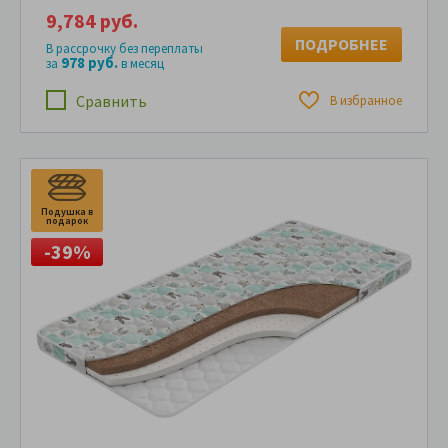
9,784 руб.
ПОДРОБНЕЕ
В рассрочку без переплаты
978 руб.
за
в месяц
Сравнить
В избранное
Подушка в
П
подарок
п
-39%