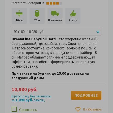
Жесткость 2 стороны:
10 см
70 кг
В наличии
2 года
90x160 - 10 980 руб.
DreamLine BabyHoll Hard
- это умеренно жесткий,
беспружинный, детский, матрас. Слои наполнения
матраса состоят из кокосового волокна по 1 см. с
обеих сторон матраса, в середине холлофайбер - 8
см. Матрас обладает отличным поддерживающим
эффектом, способен сформировать правильную
осанку ребенка.
При заказе на буднях до 15.00 доставка на
следующий день!
10,980 руб.
ПОДРОБНЕЕ
В рассрочку без переплаты
1,098 руб.
за
в месяц
Сравнить
В избранное