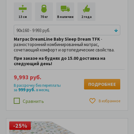
13 см
70 кг
В наличии
2 года
90x160 - 9 993 руб.
Матрас DreamLine Baby Sleep Dream TFK
-
разносторонний комбинированный матрас,
сочетающий комфорт и ортопедические свойства.
При заказе на буднях до 15.00 доставка на
следующий день!
9,993 руб.
ПОДРОБНЕЕ
В рассрочку без переплаты
999 руб.
за
в месяц
Сравнить
В избранное
-25%