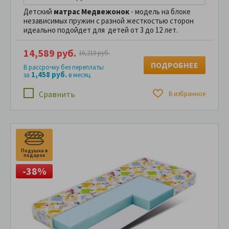
Детский
матрас Медвежонок
- модель на блоке
независимых пружин с разной жесткостью сторон
идеально подойдет для детей от 3 до 12 лет.
14,589 руб.
16,210 руб.
ПОДРОБНЕЕ
В рассрочку без переплаты
1,458 руб.
за
в месяц
Сравнить
В избранное
Подушка в
П
подарок
п
-38%