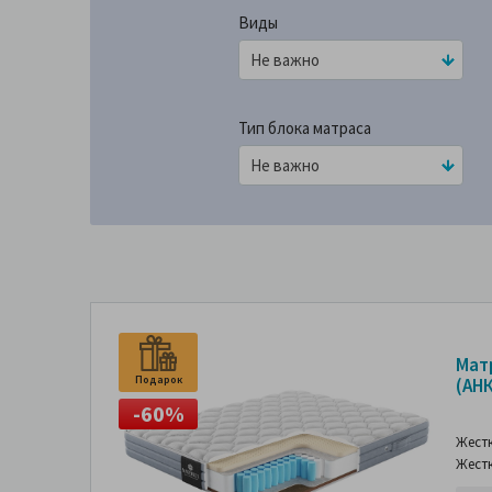
Виды
Тип блока матраса
Мат
Подарок
(АН
-60%
Жест
Жест