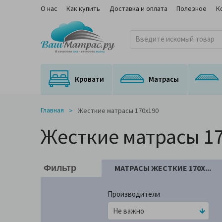
О нас
Как купить
Доставка и оплата
Полезное
К
Кровати
Матрасы
Кровати с подъемным механизмом
Кровати с выкатным спальным местом
Матрасы для трансформируемых оснований
Ортопедические матрасы с медицинским сертификатом
На независимом пружинном блоке
Главная
Жесткие матрасы 170x190
Жесткие матрасы 1
МАТРАСЫ ЖЕСТКИЕ 170X...
Фильтр
Производители