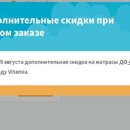
м
130 кг
В
3 года
лнительные скидки при
наличии
ом заказе
x190 - 66 390 руб.
зной степени
09 августа дополнительная скидка на матрасы Д
О
кой в наполнении
 содержит латексированный
ду Vitamiа.
597 руб.
ПОДРОБНЕЕ
уб.
в