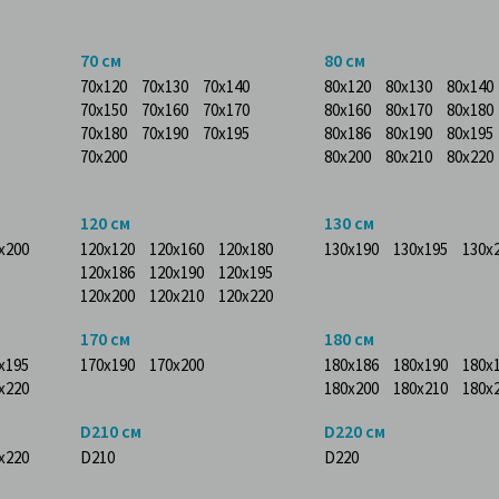
70 см
80 см
70x120
70x130
70x140
80x120
80x130
80x140
70x150
70x160
70x170
80x160
80x170
80x180
70x180
70x190
70x195
80x186
80x190
80x195
70x200
80x200
80x210
80x220
120 см
130 см
x200
120x120
120x160
120x180
130x190
130x195
130x
120x186
120x190
120x195
120x200
120x210
120x220
170 см
180 см
x195
170x190
170x200
180x186
180x190
180x
x220
180x200
180x210
180x
D210 см
D220 см
x220
D210
D220