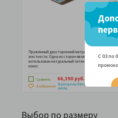
19 с
Допо
перв
170
Пружинный двусторонний матрас со сторонами ра
С 03 по 
жесткости. Одна из сторон является умеренно мяг
использован натуральный латекс, вторая сторона
промоко
кокос
66,390 руб.
4 х
16,
165,975 руб.
Сравнить
5,532 р
В рассрочку без переплаты за
В избранное
месяц
Выбор по размеру