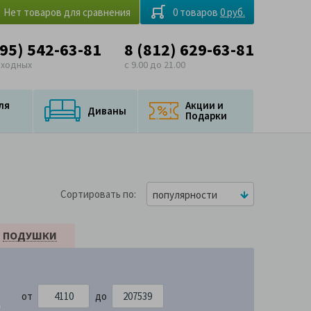
Нет товаров для сравнения
0 товаров
0 руб.
495) 542-63-81
8 (812) 629-63-81
ыходных
с 9.00 до 21.00
ля
Акции и
Диваны
Подарки
Сортировать по
популярности
ПОДУШКИ
от
до
539