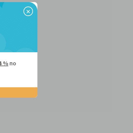
4 %
по