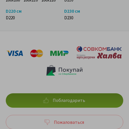
D220 см
D230 см
D220
D230
Поблагодарить
Пожаловаться