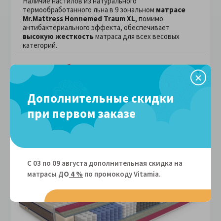
Наличие настилов из натурального
термообработанного льна в 9 зональном
матрасе
Mr.Mattress Hоnnemed Traum XL
, помимо
антибактериального эффекта, обеспечивает
высокую жесткость
матраса для всех весовых
категорий.
60,978 руб.
ПОДРОБНЕЕ
В рассрочку без переплаты
5,081 руб.
за
в месяц
Дополнительные скидки
Сравнить
В избранное
при первом заказе
С 03 по 09 августа дополнительная скидка на
матрасы Д
О
4 %
по промокоду Vitamiа.