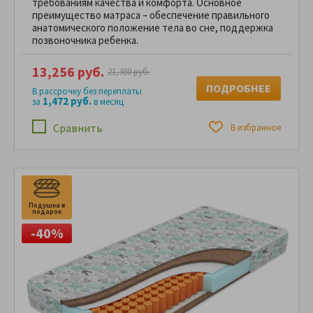
требованиям качества и комфорта. Основное
преимущество матраса – обеспечение правильного
анатомического положение тела во сне, поддержка
позвоночника ребенка.
13,256 руб.
21,380 руб.
ПОДРОБНЕЕ
В рассрочку без переплаты
1,472 руб.
за
в месяц
Сравнить
В избранное
Подушка в
П
подарок
п
-40%