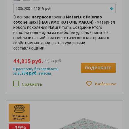
100x200 - 44 815 руб.
В основе
матрасов
группы
MaterLux Palermo
cotone maxi (ПАЛЕРМО КОТОНЕ МАКСИ)
- материал
нового поколения Natural form. Создание этого
наполнителя – одна из наиболее удачных попыток
приблизить свойства синтетического материала к
свойствам материала с натуральными
составляющими.
44,815 руб.
52,724 руб.
ПОДРОБНЕЕ
В рассрочку без переплаты
3,734 руб.
за
в месяц
Сравнить
В избранное
Подушка в
П
подарок
п
-39%