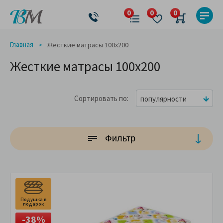
Главная
Жесткие матрасы 100x200
Жесткие матрасы 100x200
Сортировать по
популярности
Фильтр
Подушка в
П
подарок
п
-38%