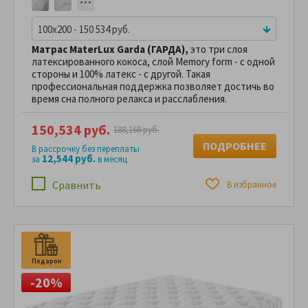
100x200 - 150 534 руб.
Матрас MaterLux Garda (ГАРДА),
это три слоя
латексированного кокоса, слой Memory form - с одной
стороны и 100% латекс - с другой. Такая
профессиональная поддержка позволяет достичь во
время сна полного релакса и расслабления.
150,534 руб.
188,168 руб.
ПОДРОБНЕЕ
В рассрочку без переплаты
12,544 руб.
за
в месяц
Сравнить
В избранное
Подарок
П
-20%