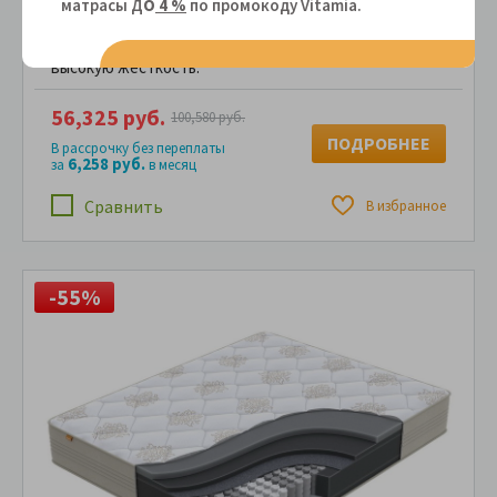
матрасы Д
О
4 %
по промокоду Vitamiа.
анатомическую поддержку тела спящего.
Оптимально подобранное сочетание материалов в
cоставе обеспечивает надежную поддержку и
высокую жесткость.
56,325 руб.
100,580 руб.
ПОДРОБНЕЕ
В рассрочку без переплаты
6,258 руб.
за
в месяц
Сравнить
В избранное
-55%