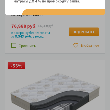
матрасы Д
О
4 %
по промокоду Vitamiа.
анатомическую поддержку тела спящего.
Оптимально подобранное сочетание материалов в
cоставе обеспечивает надежную поддержку и
высокую жесткость.
76,888 руб.
137,300 руб.
ПОДРОБНЕЕ
В рассрочку без переплаты
8,543 руб.
за
в месяц
Сравнить
В избранное
-55%