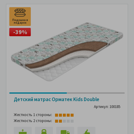
Подушка в
П
подарок
п
-39%
Детский матрас Орматек Kids Double
Артикул: 100185
Жесткость 1 стороны:
Жесткость 2 стороны: