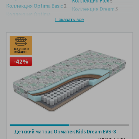
Коллекция Flex
5
Коллекция Optima Basic
2
Коллекция Dream
5
Коллекция Optima
Supreme
2
Показать все
Подушка в
П
подарок
п
-42%
Детский матрас Орматек Kids Dream EVS-8