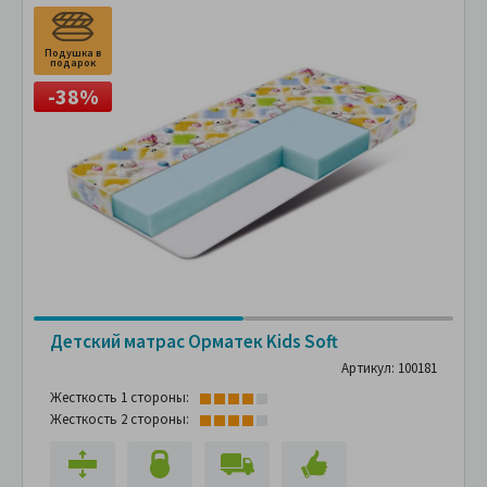
Подушка в
П
подарок
п
-38%
Детский матрас Орматек Kids Soft
Артикул: 100181
Жесткость 1 стороны:
Жесткость 2 стороны: