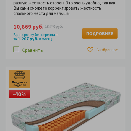
разную жесткость сторон. Это очень удобно, так как
Вы сами сможете корректировать жесткость
спального места для малыша.
10,869 руб.
18,740 руб.
ПОДРОБНЕЕ
В рассрочку без переплаты
1,207 руб.
за
в месяц
Сравнить
В избранное
Подушка в
П
подарок
п
-40%