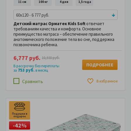
11 см
100 кг
4 дня
1,5 года
60x120 - 6 777 руб.
Детский матрас Орматек Kids Soft
отвечает
требованиям качества и комфорта. Основное
преимущество матраса – обеспечение правильного
анатомического положение тела во сне, поддержка
позвоночника ребенка.
6,777 руб.
10,930 руб.
ПОДРОБНЕЕ
В рассрочку без переплаты
753 руб.
за
в месяц
Сравнить
В избранное
Подушка в
П
подарок
п
-42%