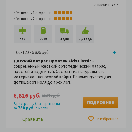
Артикул: 107775
Жесткость 1 стороны:
Жесткость 2 стороны:
7 см
70 кг
4 дня
1,5 года
60x120 - 6 826 руб.
Детский матрас Орматек Kids Classic
–
современный жесткий ортопедический матрас,
простой и надежный. Состоит из натурального
материала – кокосовой койры. Рекомендуется для
детишек от ноля до трех лет.
6,826 руб.
11,010 руб.
ПОДРОБНЕЕ
В рассрочку без переплаты
758 руб.
за
в месяц
Сравнить
В избранное