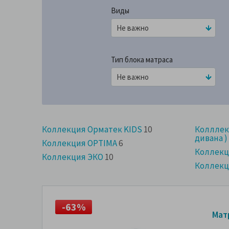
Виды
Тип блока матраса
Коллекция Орматек KIDS
10
Колллек
дивана )
Коллекция OPTIMA
6
Коллекци
Коллекция ЭКО
10
Коллекц
-63%
-
Мат