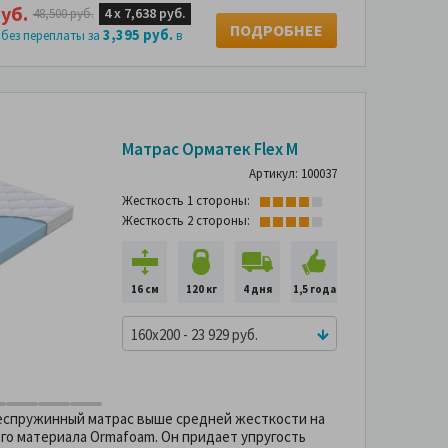
уб.
4 х
7,638 руб.
48,500 руб.
ПОДРОБНЕЕ
3,395 руб.
 без переплаты за
в
-44%
Матрас Орматек Flex M
Подушка в
П
подарок
Артикул: 100037
-64%
Жесткость 1 стороны:
Жесткость 2 стороны:
16 см
120 кг
4 дня
1,5 года
160x200 - 23 929 руб.
спружинный матрас выше средней жесткости на
го материала Ormafoam. Он придает упругость