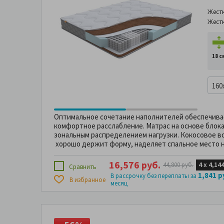
Жест
Жест
18 с
160
Оптимальное сочетание наполнителей обеспечив
комфортное расслабление. Матрас на основе блок
зональным распределением нагрузки. Кокосовое в
хорошо держит форму, наделяет спальное место 
16,576 руб.
4 х
4,144
44,800 руб.
Сравнить
1,841 р
В рассрочку без переплаты за
В избранное
месяц