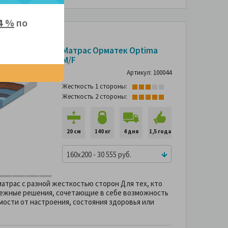
4 %
по
-37%
-72%
Матрас Орматек Optima
M/F
Артикул: 100044
Жесткость 1 стороны:
Жесткость 2 стороны:
20 см
140 кг
4 дня
1,5 года
160x200 - 30 555 руб.
атрас с разной жесткостью сторон Для тех, кто
дежные решения, сочетающие в себе возможность
мости от настроения, состояния здоровья или