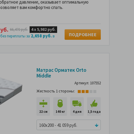
 обратное давление, оказывает оптимальную
озволяет вам комфортно спать.
уб.
4 х
5,982 руб.
66,470 руб.
ПОДРОБНЕЕ
2,658 руб.
 без переплаты за
в
-44%
-44%
Матрас Орматек Orto
Middle
Артикул: 107552
Жесткость 1 стороны:
22 см
140 кг
4 дня
1,5 года
160x200 - 41 059 руб.