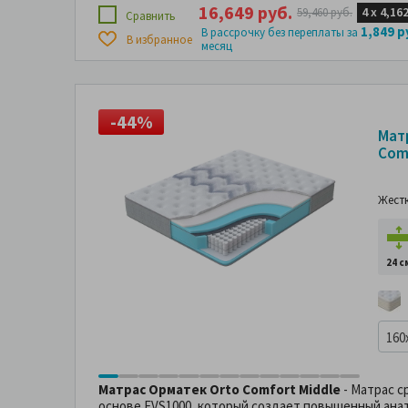
16,649 руб.
4 х
4,162
59,460 руб.
Сравнить
1,849 р
В рассрочку без переплаты за
В избранное
месяц
-44%
-
Мат
Com
Жест
24 с
160
Матрас Орматек Orto Comfort Middle
- Матрас с
основе EVS1000, который создает повышенный ана