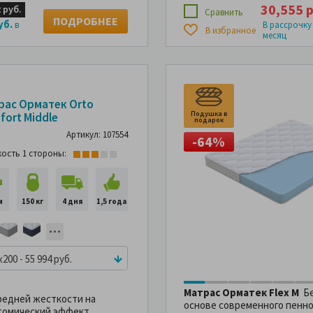
30,555 р
 руб.
Сравнить
ПОДРОБНЕЕ
уб.
в
В рассрочку
В избранное
месяц
44%
-44%
рас Орматек Orto
Подушка в
fort Middle
подарок
Артикул: 107554
-64%
кость 1 стороны:
м
150 кг
4 дня
1,5 года
x200 - 55 994 руб.
Матрас Орматек Flex M
Бе
редней жесткости на
основе современного пенно
томический эффект,