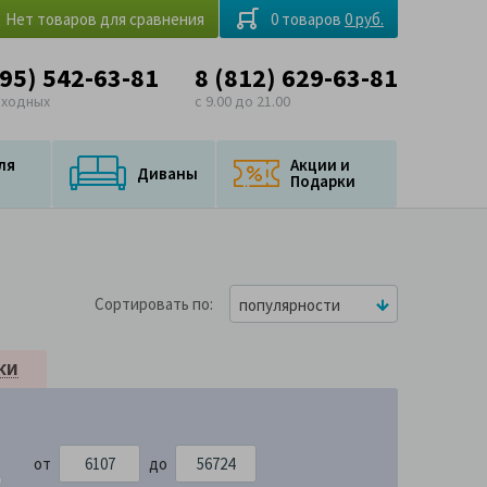
Нет товаров для сравнения
0 товаров
0 руб.
495) 542-63-81
8 (812) 629-63-81
ыходных
с 9.00 до 21.00
ля
Акции и
Диваны
Подарки
Сортировать по
популярности
КИ
от
до
724