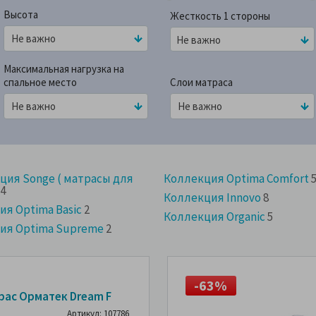
Высота
Жесткость 1 стороны
Не важно
Максимальная нагрузка на
спальное место
Слои матраса
ция Songe ( матрасы для
Коллекция Optima Comfort
4
Коллекция Innovo
8
я Optima Basic
2
Коллекция Organic
5
ия Optima Supreme
2
63%
-63%
рас Орматек Dream F
Артикул: 107786