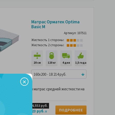
-30%
-30%
Матрас Орматек Optima
Basic M
Артикул: 107511
Жесткость 1 стороны:
Жесткость 2 стороны:
20 см
120 кг
4 дня
1,5 года
160x200 - 18 214 руб.
ний анатомический матрас средней жесткости на
нного блока.
уб.
4 х
4,553 руб.
26,020 руб.
ПОДРОБНЕЕ
2,023 руб.
 без переплаты за
в