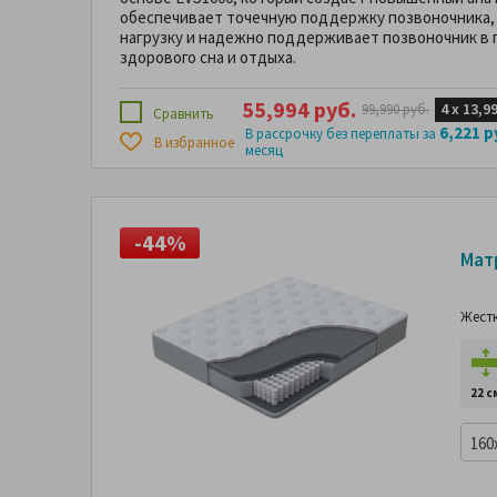
обеспечивает точечную поддержку позвоночника,
нагрузку и надежно поддерживает позвоночник в
здорового сна и отдыха.
55,994 руб.
4 х
13,9
99,990 руб.
Сравнить
6,221 р
В рассрочку без переплаты за
В избранное
месяц
-44%
-
Мат
Жест
22 с
160