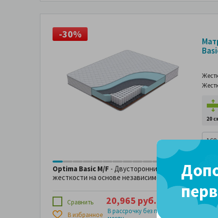
-30%
-
Мат
Basi
Жест
Жест
20 с
160
Допо
Optima Basic M/F
- Двусторонний анатомический 
жесткости на основе независимого пружинного бло
перв
20,965 руб.
4 х
5,241
29,950 руб.
Сравнить
2,329 р
В рассрочку без переплаты за
В избранное