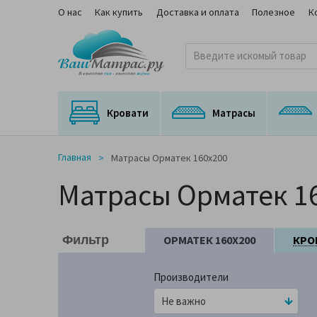
О нас
Как купить
Доставка и оплата
Полезное
К
Кровати
Матрасы
Кровати с подъемным механизмом
Кровати с выкатным спальным местом
Матрасы для трансформируемых оснований
Ортопедические матрасы с медицинским сертификатом
На независимом пружинном блоке
Главная
Матрасы Орматек 160x200
Матрасы Орматек 1
ОРМАТЕК 160X200
КРО
Фильтр
Производители