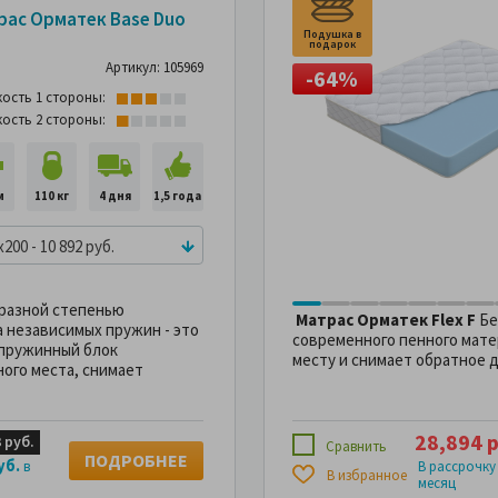
56%
-56%
рас Орматек Base Duo
Подушка в
подарок
Артикул: 105969
-64%
кость 1 стороны:
кость 2 стороны:
м
110 кг
4 дня
1,5 года
x200 - 10 892 руб.
 разной степенью
Матрас Орматек Flex F
Бе
 независимых пружин - это
современного пенного мате
 пружинный блок
месту и снимает обратное 
ного места, снимает
28,894 р
 руб.
Сравнить
ПОДРОБНЕЕ
уб.
в
В рассрочку
В избранное
месяц