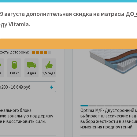
месяц
09 августа дополнительная скидка на матрасы Д
О
ду Vitamiа.
72%
-37%
-72%
рас Орматек Reload
Артикул: 100041
кость 1 стороны:
кость 2 стороны:
м
120 кг
4 дня
1,5 года
x200 - 16 649 руб.
онального блока
Optima M/F- Двусторонний м
чную зональную поддержку
выбирает классические на
е и восстановить силы.
выбора жесткости в зависи
изменения предпочтений.