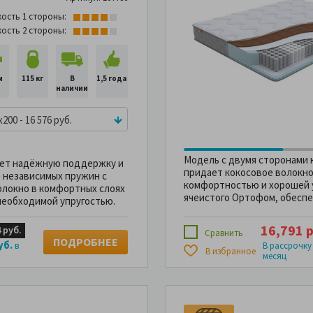
кость 1 стороны:
кость 2 стороны:
м
115 кг
В
1,5 года
наличии
x200 - 16 576 руб.
Модель с двумя сторонами 
ает надёжную поддержку и
придает кокосовое волокн
а независимых пружин с
комфортностью и хорошей уп
олокно в комфортных слоях
ячеистого Ортофом, обесп
необходимой упругостью.
16,791 р
 руб.
Сравнить
ПОДРОБНЕЕ
уб.
в
В рассрочку
В избранное
месяц