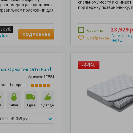
спальному месту и снимает
 равномерно распределяет
поддержку позвоночнику, п
 правильном положении для
23,929 р
98 руб.
Сравнить
ПОДРОБНЕЕ
уб.
в
В рассрочку
В избранное
месяц
44%
-44%
-44%
рас Орматек Orto Hard
Артикул: 107551
кость 1 стороны:
м
140 кг
4 дня
1,5 года
x200 - 41 059 руб.