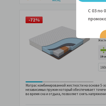
месяц
С 03 по 
промоко
-72%
-
Мат
Жест
Жест
19 с
160
Матрас комбинированной жесткости на основе 5-з
независимых пружин который обеспечивает точе
во время сна и отдыха, позволяет снять напряжени