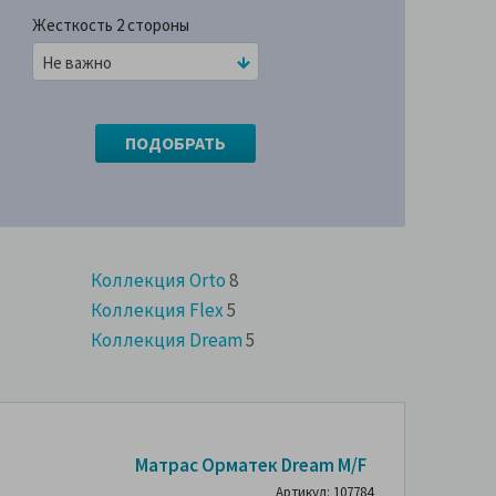
Жесткость 2 стороны
Не важно
5
Коллекция Orto
8
Коллекция Flex
5
Коллекция Dream
5
-63%
Матрас Орматек Dream M/F
Артикул: 107784