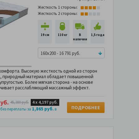
Жесткость 1 стороны:
Жесткость 2 стороны:
19 см
110 кг
В
1,5 года
наличии
160x200 - 16 791 руб.
комфорта. Высокую жесткость одной из сторон
о, природный материал обладает повышенной
ругостью. Более мягкая сторона - на основе
ечивает расслабляющий массажный эффект.
уб.
4 х
4,197 руб.
45,380 руб.
ПОДРОБНЕЕ
1,865 руб.
 без переплаты за
в