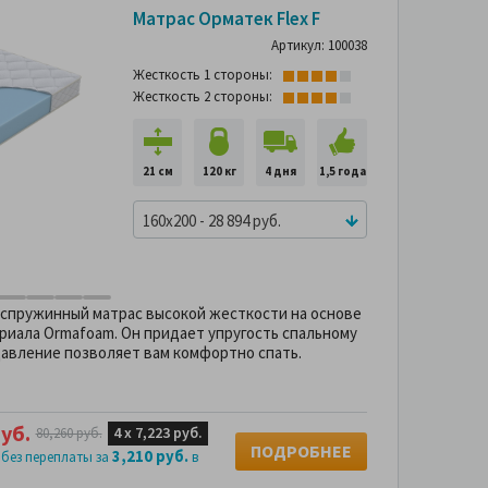
-56%
Матрас Орматек Flex F
Подушка в
П
подарок
Артикул: 100038
-64%
Жесткость 1 стороны:
Жесткость 2 стороны:
21 см
120 кг
4 дня
1,5 года
160x200 - 28 894 руб.
спружинный матрас высокой жесткости на основе
риала Ormafoam. Он придает упругость спальному
давление позволяет вам комфортно спать.
уб.
4 х
7,223 руб.
80,260 руб.
ПОДРОБНЕЕ
3,210 руб.
 без переплаты за
в