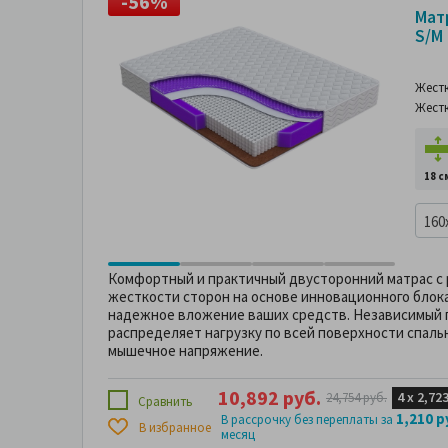
-56%
-
Мат
S/M
Жест
Жест
18 с
160
Комфортный и практичный двусторонний матрас с
жесткости сторон на основе инновационного блока
надежное вложение ваших средств. Независимый
распределяет нагрузку по всей поверхности спаль
мышечное напряжение.
10,892 руб.
4 х
2,723
24,754 руб.
Сравнить
1,210 р
В рассрочку без переплаты за
В избранное
месяц