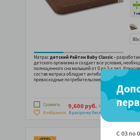
7 с
80x
Матрас
детский Райтон Baby Classic -
разработан
детского организма и создает все условия, необхо
полноценного сна малышей от 0 до 3-х лет. Кокосо
состав матраса обладает антибактериальным эффе
превосходные потребительские свойства на протя
Допо
перв
Сравнить
9,600 руб.
4 х
2,400 
12,800 руб.
800 руб
В избранное
В рассрочку без переплаты за
С 03 по 