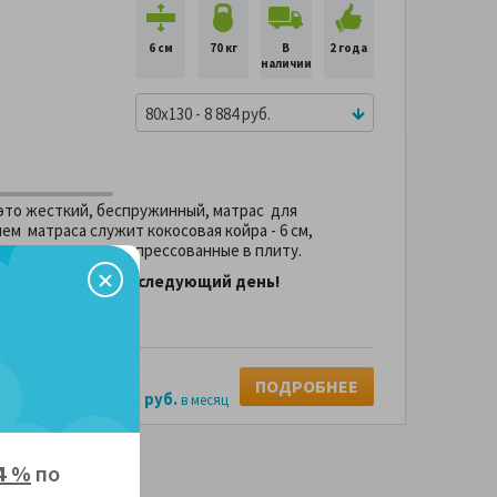
6 см
70 кг
В
2 года
наличии
80x130 - 8 884 руб.
это жесткий, беспружинный, матрас для
м матраса служит кокосовая койра - 6 см,
на кокоса плотно спрессованные в плиту.
15.00 доставка на следующий день!
б.
4 х
2,221 руб.
ПОДРОБНЕЕ
888 руб.
 без переплаты за
в месяц
4 %
по