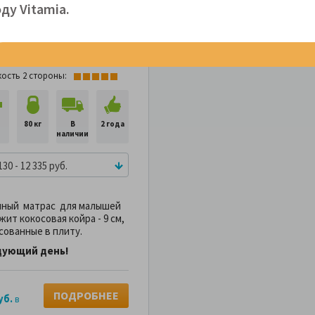
ду Vitamiа.
ский матрас DreamLine
ушка в
yDream 9
дарок
Артикул: 102792
кость 1 стороны:
кость 2 стороны:
м
80 кг
В
2 года
наличии
130 - 12 335 руб.
инный матрас для малышей
ит кокосовая койра - 9 см,
сованные в плиту.
едующий день!
ПОДРОБНЕЕ
уб.
в