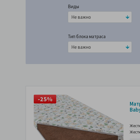
Виды
Тип блока матраса
-25%
-
Мат
Baby
Жест
Жест