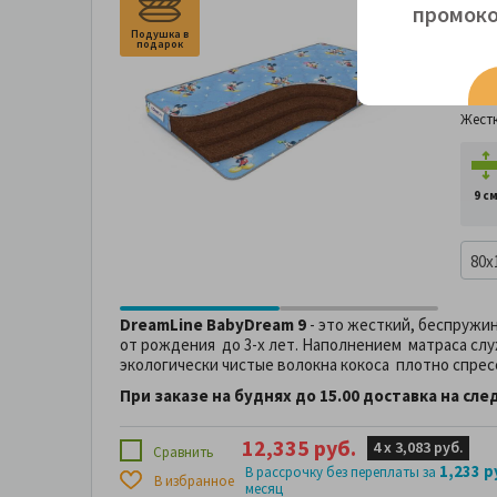
промоко
Дет
Подушка в
Под
Bab
подарок
по
Жест
Жест
9 с
80x
DreamLine BabyDream 9
- это жесткий, беспруж
от рождения до 3-х лет. Наполнением матраса служ
экологически чистые волокна кокоса плотно спрес
При заказе на буднях до 15.00 доставка на сл
12,335 руб.
4 х
3,083 руб.
Сравнить
1,233 р
В рассрочку без переплаты за
В избранное
месяц