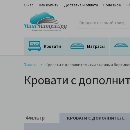
О нас
Как купить
Доставка и оплата
Полезное
К
Кровати
Матрасы
Кровати с подъемным механизмом
Кровати с выкатным спальным местом
Матрасы для трансформируемых оснований
Ортопедические матрасы с медицинским сертификатом
На независимом пружинном блоке
Главная
Кровати с дополнительным съемным бортико
Кровати с дополни
КРОВАТИ С ДОПОЛНИТЕЛ...
Фильтр