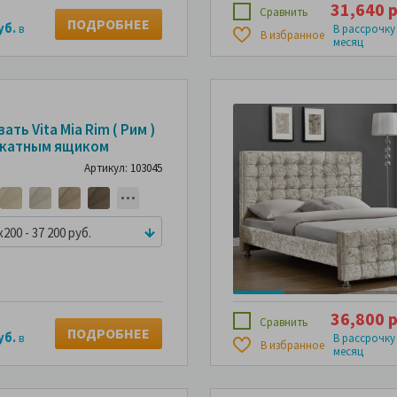
31,640 р
Сравнить
ПОДРОБНЕЕ
уб.
в
В рассрочку
В избранное
месяц
ать Vita Mia Rim ( Рим )
ыкатным ящиком
Артикул: 103045
x200 - 37 200 руб.
36,800 р
Сравнить
ПОДРОБНЕЕ
уб.
в
В рассрочку
В избранное
месяц