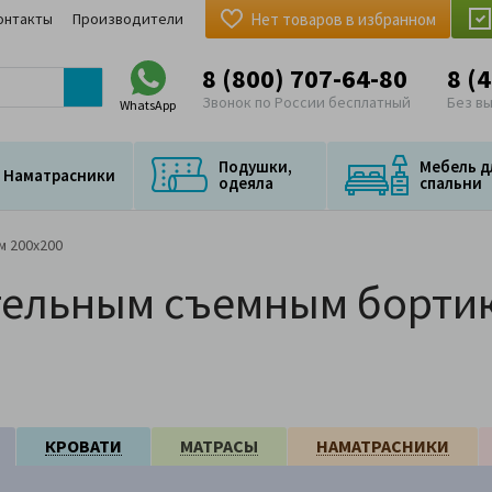
онтакты
Производители
Нет товаров в избранном
8 (800) 707-64-80
8 (
Звонок по России бесплатный
Без в
WhatsApp
Подушки,
Мебель д
Наматрасники
одеяла
спальни
м 200x200
тельным съемным борти
КРОВАТИ
МАТРАСЫ
НАМАТРАСНИКИ