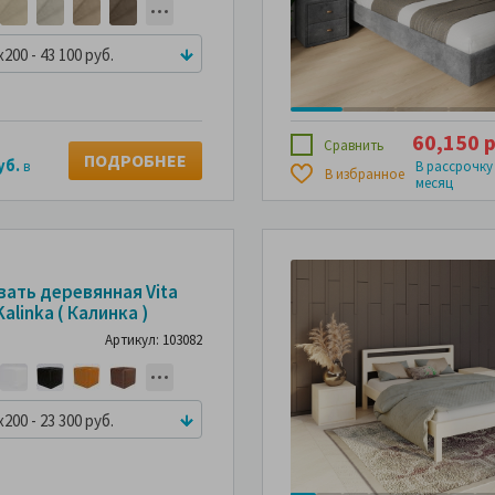
x200 - 43 100 руб.
60,150 р
Сравнить
ПОДРОБНЕЕ
уб.
в
В рассрочку
В избранное
месяц
ТРИТЕ
СМОТРИТЕ
вать деревянная Vita
ОТО
ФОТО
Kalinka ( Калинка )
ПАТЕЛЕЙ
ПОКУПАТЕЛЕЙ
Артикул: 103082
x200 - 23 300 руб.