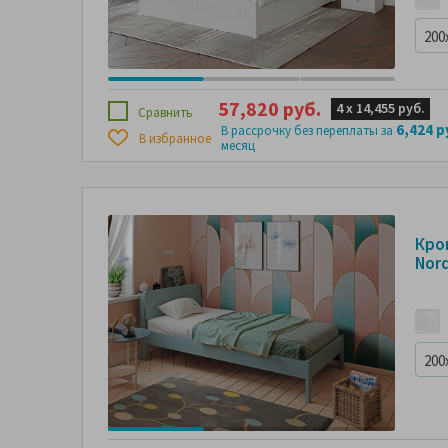
200
57,820 руб.
4 х
14,455 руб.
Сравнить
6,424 р
В рассрочку без переплаты за
В избранное
месяц
Кров
Nord
200