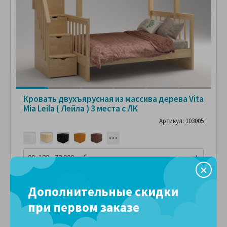
Кровать двухъярусная из массива дерева Vita
Mia Leila ( Лейла ) 3 места с ЛК
Артикул: 103005
90x180 - 72 900 руб.
72,900 руб.
Дополнительные скидки
ПОДРОБНЕЕ
В рассрочку без переплаты
8,100 руб.
за
в месяц
при первом заказе
Сравнить
В избранное