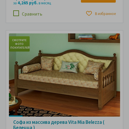
4,265 руб.
за
в месяц
Сравнить
В избранное
СМОТРИТЕ
С
ФОТО
ПОКУПАТЕЛЕЙ
ПО
Софа из массива дерева Vita Mia Belezza (
Белецца )