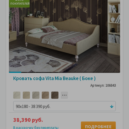
ПОКУПАТЕЛЕЙ
ПО
Кровать софа Vita Mia Beauke ( Боке )
Артикул: 106843
90x180 - 38 390 руб.
38,390 руб.
ПОДРОБНЕЕ
В рассрочку без переплаты