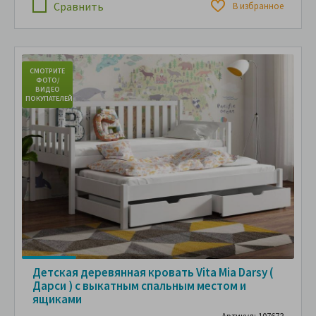
Сравнить
В избранное
СМОТРИТЕ
С
ФОТО/
ВИДЕО
ПОКУПАТЕЛЕЙ
ПО
Детская деревянная кровать Vita Mia Darsy (
Дарси ) с выкатным спальным местом и
ящиками