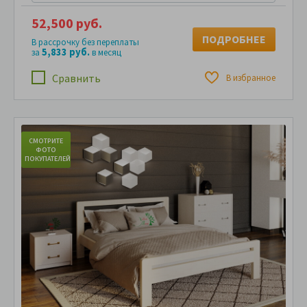
52,500 руб.
ПОДРОБНЕЕ
В рассрочку без переплаты
5,833 руб.
за
в месяц
Сравнить
В избранное
СМОТРИТЕ
С
ФОТО
ПОКУПАТЕЛЕЙ
ПО