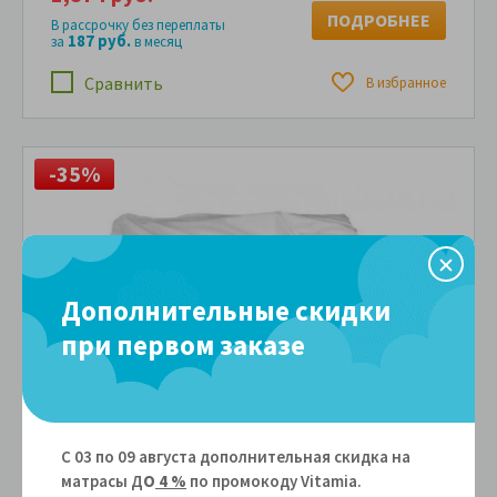
ПОДРОБНЕЕ
В рассрочку без переплаты
187 руб.
за
в месяц
Сравнить
В избранное
-35%
Дополнительные скидки
при первом заказе
С 03 по 09 августа дополнительная скидка на
матрасы Д
О
4 %
по промокоду Vitamiа.