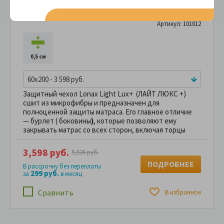
Чехол защитный Lonax Light Lux+ (ЛАЙТ ЛЮКС
+) ( с боковинами, микрофибра )
Артикул: 101012
0,5 см
60x200 - 3 598 руб.
Защитный чехол Lonax Light Lux+ (ЛАЙТ ЛЮКС +)
сшит из микрофибры и предназначен для
полноценной защиты матраса. Его главное отличие
— бурлет ( боковины
)
, которые позволяют ему
закрывать матрас со всех сторон, включая торцы
3,598 руб.
5,536 руб.
ПОДРОБНЕЕ
В рассрочку без переплаты
299 руб.
за
в месяц
Сравнить
В избранное