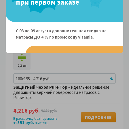
при первом заказе
С 03 по 09 августа дополнительная скидка на
матрасы Д
О
4 %
по промокоду Vitamiа.
Защитный чехол Райтон Pure Top
Артикул: 100619
0,3 см
160x195 - 4 216 руб.
Защитный чехол Pure Top
– идеальное решение
для защиты верхней поверхности матрасов с
PillowTop.
4,216 руб.
6,110 руб.
ПОДРОБНЕЕ
В рассрочку без переплаты
351 руб.
за
в месяц