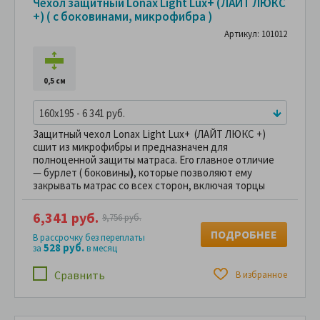
Чехол защитный Lonax Light Lux+ (ЛАЙТ ЛЮКС
+) ( с боковинами, микрофибра )
Артикул: 101012
0,5 см
160x195 - 6 341 руб.
Защитный чехол Lonax Light Lux+ (ЛАЙТ ЛЮКС +)
сшит из микрофибры и предназначен для
полноценной защиты матраса. Его главное отличие
— бурлет ( боковины
)
, которые позволяют ему
закрывать матрас со всех сторон, включая торцы
6,341 руб.
9,756 руб.
ПОДРОБНЕЕ
В рассрочку без переплаты
528 руб.
за
в месяц
Сравнить
В избранное