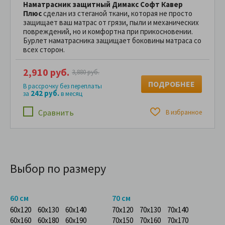
Наматрасник защитный Димакс Софт Кавер
Плюс
сделан из стеганой ткани, которая не просто
защищает ваш матрас от грязи, пыли и механических
повреждений, но и комфортна при прикосновении.
Бурлет наматрасника защищает боковины матраса со
всех сторон.
2,910 руб.
3,880 руб.
ПОДРОБНЕЕ
В рассрочку без переплаты
242 руб.
за
в месяц
Сравнить
В избранное
Выбор по размеру
60 см
70 см
60x120
60x130
60x140
70x120
70x130
70x140
60x160
60x180
60x190
70x150
70x160
70x170