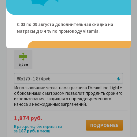
С 03 по 09 августа дополнительная скидка на
матрасы Д
О
4 %
по промокоду Vitamiа.
Защитный чехол DreamLine Light+ с
боковинами
Артикул: 102895
0,2 см
80x170 - 1 874 руб.
Использование чехла-наматрасника DreamLine Light+
с боковинами с матрасом позволит продлить срок его
использования, защищая от преждевременного
износа и неожиданных загрязнений.
1,874 руб.
ПОДРОБНЕЕ
В рассрочку без переплаты
187 руб.
за
в месяц