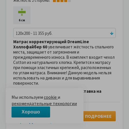
Жесткость 2 стороны:
6 см
120x200 - 11 355 руб.
Матрас корректирующий DreamLine
Холлофайбер 60
увеличивает жёсткость спального
места, защищает от загрязнения и
преждевременного износа. В комплект входит чехол
Cotton из натурального хлопка. Крепится к матрасу
при помощи эластичных крепежей, расположенных
по углам матраса. Внимание! Данную модель нельзя
использовать на диванах и для выравнивания
поверхности.
При заказе на буднях до 15.00 доставка на
следующий день!
Мы используем
cookie
и
рекомендательные технологии
11,355 руб.
Хорошо
ПОДРОБНЕЕ
В рассрочку без переплаты
1,135 руб.
за
в месяц