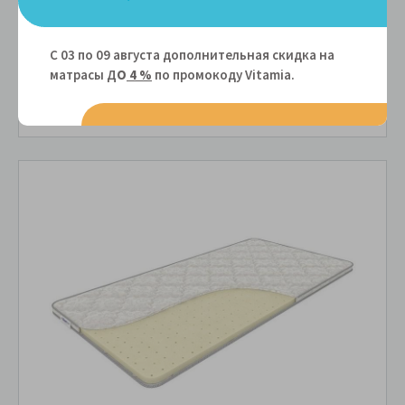
18,790 руб.
С 03 по 09 августа дополнительная скидка на
ПОДРОБНЕЕ
В рассрочку без переплаты
1,879 руб.
матрасы Д
О
4 %
по промокоду Vitamiа.
за
в месяц
Сравнить
В избранное