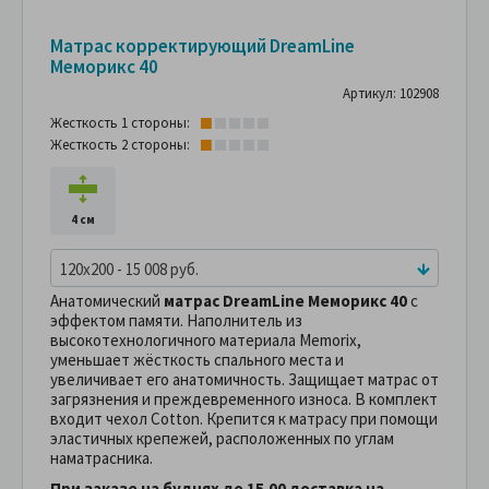
Матрас корректирующий DreamLine
Меморикс 40
Артикул: 102908
Жесткость 1 стороны:
Жесткость 2 стороны:
4 см
120x200 - 15 008 руб.
Анатомический
матрас DreamLine Меморикс 40
с
эффектом памяти. Наполнитель из
высокотехнологичного материала Memorix,
уменьшает жёсткость спального места и
увеличивает его анатомичность. Защищает матрас от
загрязнения и преждевременного износа. В комплект
входит чехол Cotton. Крепится к матрасу при помощи
эластичных крепежей, расположенных по углам
наматрасника.
При заказе на буднях до 15.00 доставка на