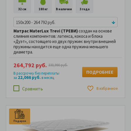
32 см
180 кг
В наличии
3 года
150x200 - 264 792 руб.
Матрас MaterLux Trevi (ТРЕВИ)
создан на основе
слияния компонентов: латекса, кокоса и блока
«Дуэт», состоящего из двух пружин: внутри внешней
пружины находится еще одна пружина меньшего
диаметра.
264,792 руб.
330,990 руб.
ПОДРОБНЕЕ
В рассрочку без переплаты
22,066 руб.
за
в месяц
Сравнить
В избранное
Подарок
П