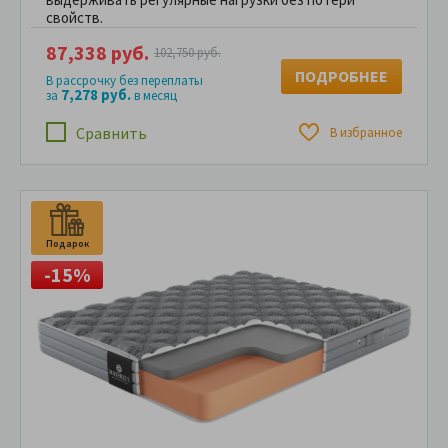
свойств.
87,338 руб.
102,750 руб.
ПОДРОБНЕЕ
В рассрочку без переплаты
7,278 руб.
за
в месяц
Сравнить
В избранное
Подарок
П
-15%