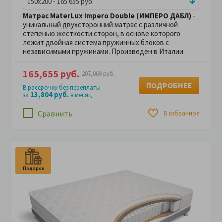
150x200 - 165 655 руб.
Матрас MaterLux Impero Double (ИМПЕРО ДАБЛ)
-
уникальный двухсторонний матрас с различной
степенью жесткости сторон, в основе которого
лежит двойная система пружинных блоков с
независимыми пружинами. Произведен в Италии.
165,655 руб.
207,069 руб.
ПОДРОБНЕЕ
В рассрочку без переплаты
13,804 руб.
за
в месяц
Сравнить
В избранное
Подарок
П