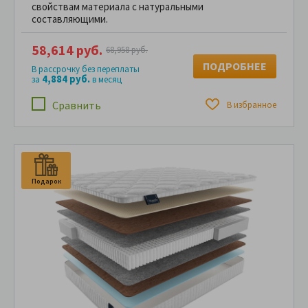
свойствам материала с натуральными
составляющими.
58,614 руб.
68,958 руб.
ПОДРОБНЕЕ
В рассрочку без переплаты
4,884 руб.
за
в месяц
Сравнить
В избранное
Подарок
П