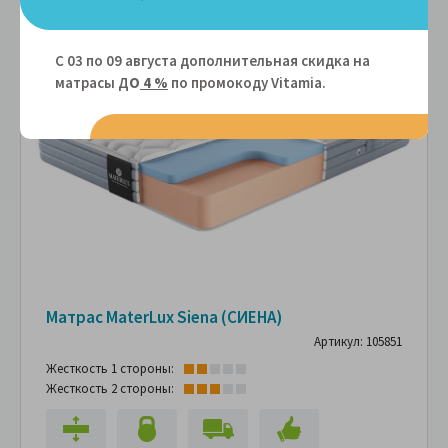
Подарок
С 03 по 09 августа дополнительная скидка на
-15%
матрасы Д
О
4 %
по промокоду Vitamiа.
Матрас MaterLux Siena (СИЕНА)
Артикул: 105851
Жесткость 1 стороны:
Жесткость 2 стороны: