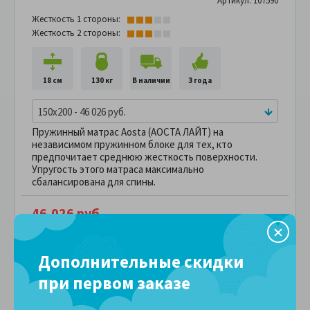
Артикул: 107590
Жесткость 1 стороны:
Жесткость 2 стороны:
18 см
130 кг
В наличии
3 года
150x200 - 46 026 руб.
Пружинный матрас Aosta (АОСТА ЛАЙТ) на
независимом пружинном блоке для тех, кто
предпочитает среднюю жесткость поверхности.
Упругость этого матраса максимально
сбалансирована для спины.
46,026 руб.
ПОДРОБНЕЕ
В рассрочку без переплаты
3,835 руб.
за
в месяц
Дополнительные скидки
Сравнить
В избранное
при первом заказе