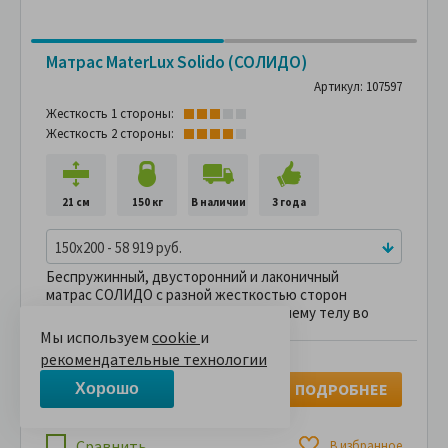
Матрас MaterLux Solido (СОЛИДО)
Артикул: 107597
Жесткость 1 стороны:
Жесткость 2 стороны:
21 см
150 кг
В наличии
3 года
150x200 - 58 919 руб.
Беспружинный, двусторонний и лаконичный
матрас СОЛИДО с разной жесткостью сторон
подарит прекрасную поддержку вашему телу во
время сна и отдыха.
Мы используем
cookie
и
рекомендательные технологии
58,919 руб.
69,317 руб.
ПОДРОБНЕЕ
Хорошо
В рассрочку без переплаты
4,909 руб.
за
в месяц
Сравнить
В избранное