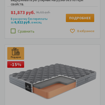
свойств.
81,873 руб.
96,321 руб.
ПОДРОБНЕЕ
В рассрочку без переплаты
6,822 руб.
за
в месяц
Сравнить
В избранное
Подарок
П
-15%