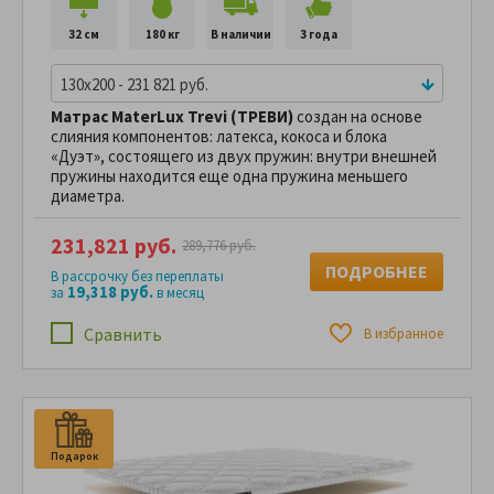
32 см
180 кг
В наличии
3 года
130x200 - 231 821 руб.
Матрас MaterLux Trevi (ТРЕВИ)
создан на основе
слияния компонентов: латекса, кокоса и блока
«Дуэт», состоящего из двух пружин: внутри внешней
пружины находится еще одна пружина меньшего
диаметра.
231,821 руб.
289,776 руб.
ПОДРОБНЕЕ
В рассрочку без переплаты
19,318 руб.
за
в месяц
Сравнить
В избранное
Подарок
П