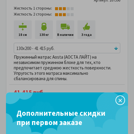
Артикул: 107590
Жесткость 1 стороны:
Жесткость 2 стороны:
18 см
130 кг
В наличии
3 года
130x200 - 41 415 руб.
Пружинный матрас Aosta (АОСТА ЛАЙТ) на
независимом пружинном блоке для тех, кто
предпочитает среднюю жесткость поверхности.
Упругость этого матраса максимально
сбалансирована для спины.
41,415 руб.
ПОДРОБНЕЕ
В рассрочку без переплаты
3,451 руб.
за
в месяц
Дополнительные скидки
Сравнить
В избранное
при первом заказе