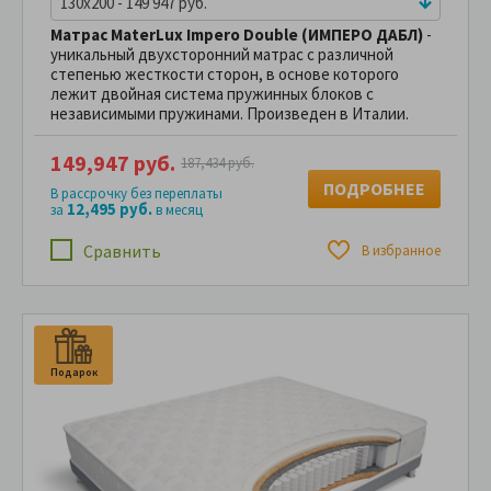
130x200 - 149 947 руб.
Матрас MaterLux Impero Double (ИМПЕРО ДАБЛ)
-
уникальный двухсторонний матрас с различной
степенью жесткости сторон, в основе которого
лежит двойная система пружинных блоков с
независимыми пружинами. Произведен в Италии.
149,947 руб.
187,434 руб.
ПОДРОБНЕЕ
В рассрочку без переплаты
12,495 руб.
за
в месяц
Сравнить
В избранное
Подарок
П