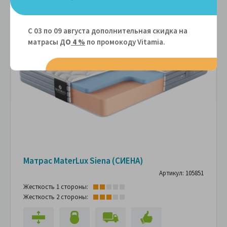
Подарок
С 03 по 09 августа дополнительная скидка на
-15%
матрасы Д
О
4 %
по промокоду Vitamiа.
Матрас MaterLux Siena (СИЕНА)
Артикул: 105851
Жесткость 1 стороны:
Жесткость 2 стороны: