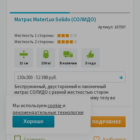
Матрас MaterLux Solido (СОЛИДО)
Артикул: 107597
Жесткость 1 стороны:
Жесткость 2 стороны:
21 см
150 кг
В наличии
3 года
130x200 - 52 388 руб.
Беспружинный, двусторонний и лаконичный
матрас СОЛИДО с разной жесткостью сторон
подарит прекрасную поддержку вашему телу во
время сна и отдыха.
Мы используем
cookie
и
рекомендательные технологии
52,388 руб.
61,633 руб.
ПОДРОБНЕЕ
Хорошо
В рассрочку без переплаты
4,365 руб.
за
в месяц
Сравнить
В избранное