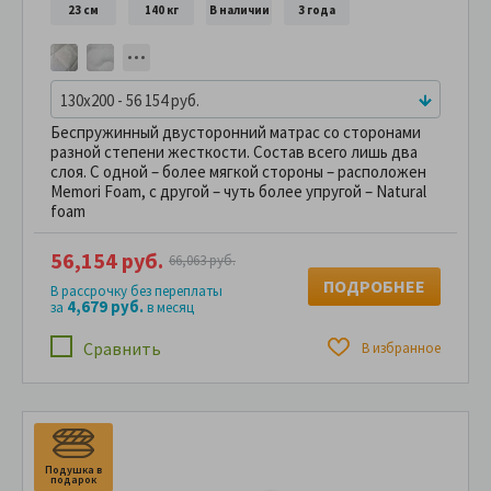
23 см
140 кг
В наличии
3 года
130x200 - 56 154 руб.
Беспружинный двусторонний матрас со сторонами
разной степени жесткости. Состав всего лишь два
слоя. С одной – более мягкой стороны – расположен
Memori Foam, с другой – чуть более упругой – Natural
foаm
56,154 руб.
66,063 руб.
ПОДРОБНЕЕ
В рассрочку без переплаты
4,679 руб.
за
в месяц
Сравнить
В избранное
Подушка в
подарок