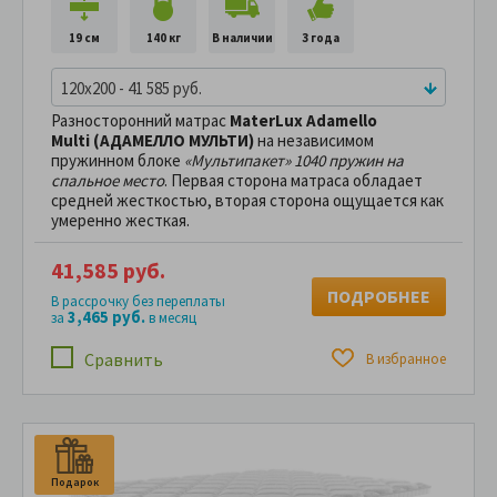
19 см
140 кг
В наличии
3 года
120x200 - 41 585 руб.
Разносторонний матрас
MaterLux Adamello
Multi (АДАМЕЛЛО МУЛЬТИ)
на независимом
пружинном блоке
«Мультипакет» 1040 пружин на
спальное место
. Первая сторона матраса обладает
средней жесткостью, вторая сторона ощущается как
умеренно жесткая.
41,585 руб.
ПОДРОБНЕЕ
В рассрочку без переплаты
3,465 руб.
за
в месяц
Сравнить
В избранное
Подарок
П