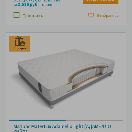
В рассрочку без переплаты
3,586 руб.
за
в месяц
Сравнить
В избранное
Подарок
П
Матрас MaterLux Adamello light (АДАМЕЛЛО