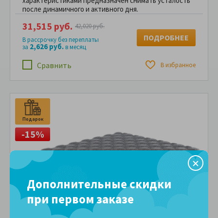
характеристиками предназначен снимать усталость
после динамичного и активного дня.
31,515 руб.
42,020 руб.
ПОДРОБНЕЕ
В рассрочку без переплаты
2,626 руб.
за
в месяц
Сравнить
В избранное
Подарок
П
-15%
Дополнительные скидки
при первом заказе