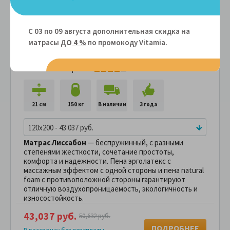
С 03 по 09 августа дополнительная скидка на
Матрас MaterLux Lissabon (ЛИССАБОН)
матрасы Д
О
4 %
по промокоду Vitamiа.
Артикул: 106509
Жесткость 1 стороны:
Жесткость 2 стороны:
21 см
150 кг
В наличии
3 года
120x200 - 43 037 руб.
Матрас Лиссабон
— беспружинный, с разными
степенями жесткости, сочетание простоты,
комфорта и надежности. Пена эрголатекс с
массажным эффектом с одной стороны и пена natural
foam с противоположной стороны гарантируют
отличную воздухопроницаемость, экологичность и
износостойкость.
43,037 руб.
50,632 руб.
ПОДРОБНЕЕ