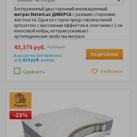
Беспружинный двусторонний инновационный
матрас MaterLux ДИВЕРСА
с разными сторонами
жесткости. Одна из сторон представлена пеной
эрголатекс с массажным эффектом в сочетании c 1 см
кокосовой койры, которая усиливает
ортопедические свойства матраса.
43,376 руб.
57,834 руб.
ПОДРОБНЕЕ
В рассрочку без переплаты
3,614 руб.
за
в месяц
Сравнить
В избранное
Подарок
П
-25%