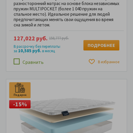
разносторонний матрас на основе блока независимых
пружин MULTIPOCKET (более 1 040 пружин на
спальное место). Идеальное решение для людей
предпочитающих менять свои ощущения во время
сна зимой и летом.
127,022 руб.
158,777 руб.
ПОДРОБНЕЕ
В рассрочку без переплаты
10,585 руб.
за
в месяц
Сравнить
В избранное
Подарок
П
-15%