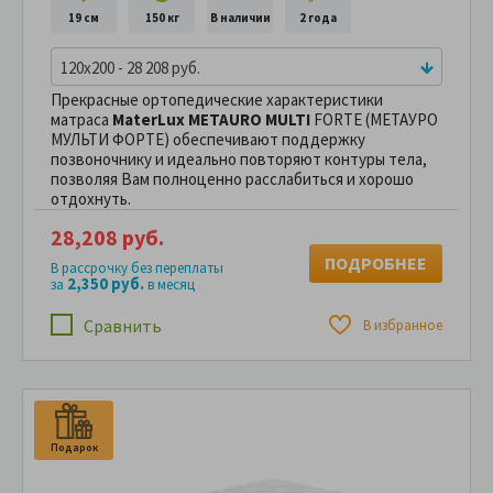
19 см
150 кг
В наличии
2 года
120x200 - 28 208 руб.
Прекрасные ортопедические характеристики
матраса
MaterLux METAURO MULTI
FORTE (МЕТАУРО
МУЛЬТИ ФОРТЕ) обеспечивают поддержку
позвоночнику и идеально повторяют контуры тела,
позволяя Вам полноценно расслабиться и хорошо
отдохнуть.
28,208 руб.
ПОДРОБНЕЕ
В рассрочку без переплаты
2,350 руб.
за
в месяц
Сравнить
В избранное
Подарок
П