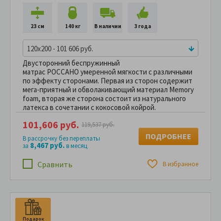
23 см
140 кг
В наличии
3 года
120x200 - 101 606 руб.
Двусторонний беспружинный
матрас РОССАНО умеренной мягкости с различными
по эффекту сторонами. Первая из сторон содержит
мега-приятный и обволакивающий материал Memory
foam, вторая же сторона состоит из натурального
латекса в сочетании с кокосовой койрой.
101,606 руб.
119,537 руб.
ПОДРОБНЕЕ
В рассрочку без переплаты
8,467 руб.
за
в месяц
Сравнить
В избранное
Подарок