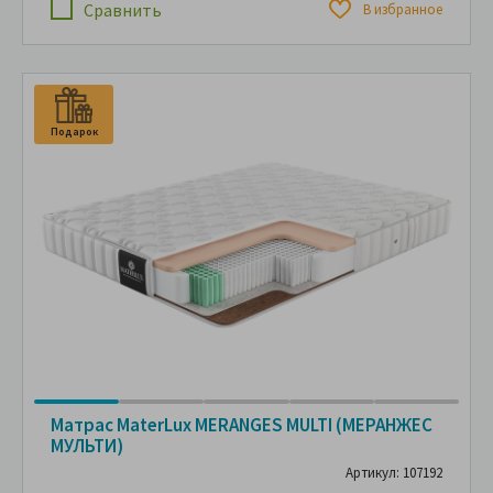
Сравнить
В избранное
Подарок
П
Матрас MaterLux MERANGES MULTI (МЕРАНЖЕС
МУЛЬТИ)
Артикул: 107192