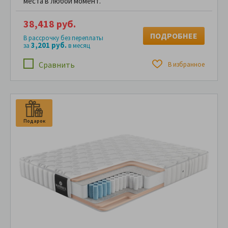
места в любой момент.
38,418 руб.
ПОДРОБНЕЕ
В рассрочку без переплаты
3,201 руб.
за
в месяц
Сравнить
В избранное
Подарок
П