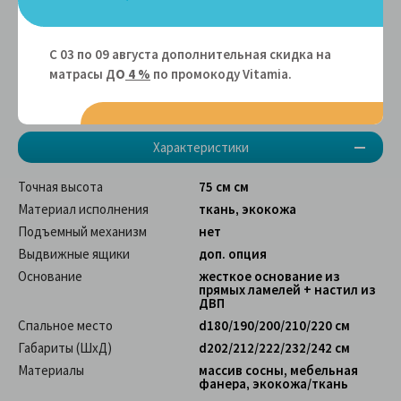
С 03 по 09 августа дополнительная скидка на
матрасы Д
О
4 %
по промокоду Vitamiа.
Характеристики
Точная высота
75 см см
Материал исполнения
ткань, экокожа
Подъемный механизм
нет
Выдвижные ящики
доп. опция
Основание
жесткое основание из
прямых ламелей + настил из
ДВП
Спальное место
d180/190/200/210/220 см
Габариты (ШхД)
d202/212/222/232/242 см
Материалы
массив сосны, мебельная
фанера, экокожа/ткань