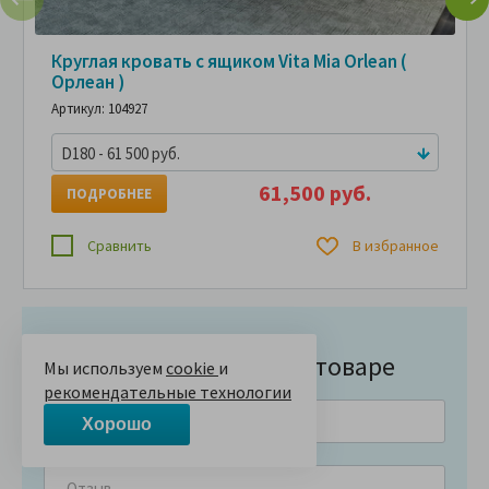
Круглая кровать с ящиком Vita Mia Orlean (
Орлеан )
Артикул: 104927
D180 - 61 500 руб.
61,500 руб.
ПОДРОБНЕЕ
Сравнить
В избранное
Напишите отзыв о товаре
Мы используем
cookie
и
рекомендательные технологии
Хорошо