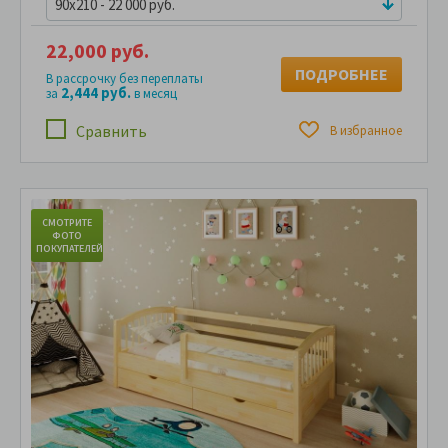
90x210 - 22 000 руб.
22,000 руб.
ПОДРОБНЕЕ
В рассрочку без переплаты
2,444 руб.
за
в месяц
Сравнить
В избранное
СМОТРИТЕ
С
ФОТО
ПОКУПАТЕЛЕЙ
ПО