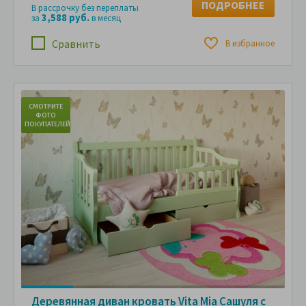
ПОДРОБНЕЕ
В рассрочку без переплаты
3,588 руб.
за
в месяц
Сравнить
В избранное
СМОТРИТЕ
С
ФОТО
ПОКУПАТЕЛЕЙ
ПО
Деревянная диван кровать Vita Mia Сашуля с