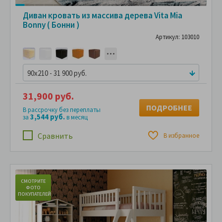
Диван кровать из массива дерева Vita Mia
Bonny ( Бонни )
Артикул: 103010
90x210 - 31 900 руб.
31,900 руб.
ПОДРОБНЕЕ
В рассрочку без переплаты
3,544 руб.
за
в месяц
Сравнить
В избранное
СМОТРИТЕ
С
ФОТО
ПОКУПАТЕЛЕЙ
ПО