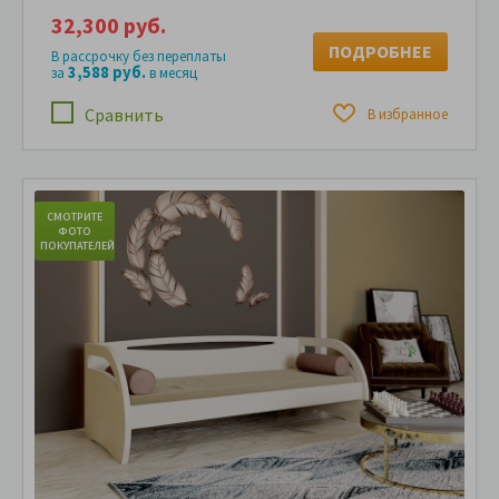
32,300 руб.
ПОДРОБНЕЕ
В рассрочку без переплаты
3,588 руб.
за
в месяц
Сравнить
В избранное
СМОТРИТЕ
С
ФОТО
ПОКУПАТЕЛЕЙ
ПО