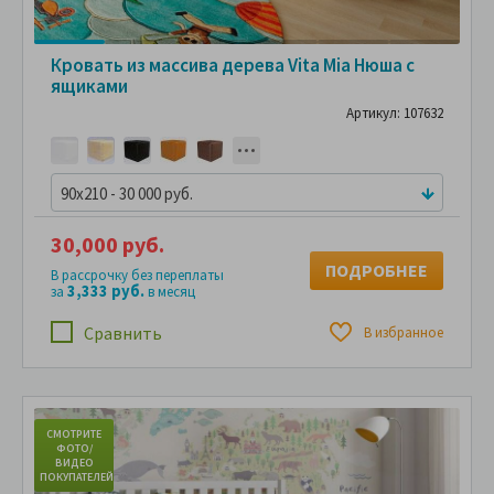
Кровать из массива дерева Vita Mia Нюша с
ящиками
Артикул: 107632
90x210 - 30 000 руб.
30,000 руб.
ПОДРОБНЕЕ
В рассрочку без переплаты
3,333 руб.
за
в месяц
Сравнить
В избранное
СМОТРИТЕ
С
ФОТО/
ВИДЕО
ПОКУПАТЕЛЕЙ
ПО