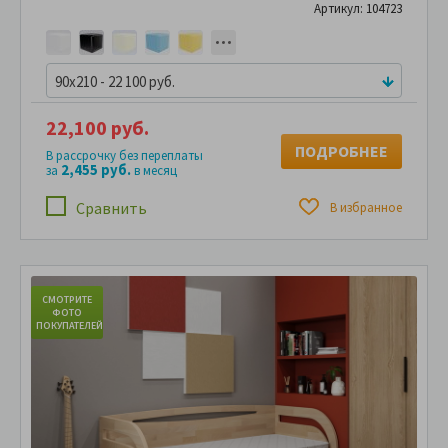
Артикул: 104723
90x210 - 22 100 руб.
22,100 руб.
ПОДРОБНЕЕ
В рассрочку без переплаты
2,455 руб.
за
в месяц
Сравнить
В избранное
СМОТРИТЕ
С
ФОТО
ПОКУПАТЕЛЕЙ
ПО