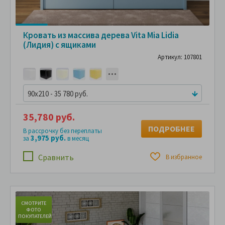
Кровать из массива дерева Vita Mia Lidia
(Лидия) с ящиками
Артикул: 107801
90x210 - 35 780 руб.
35,780 руб.
ПОДРОБНЕЕ
В рассрочку без переплаты
3,975 руб.
за
в месяц
Сравнить
В избранное
СМОТРИТЕ
С
ФОТО
ПОКУПАТЕЛЕЙ
ПО