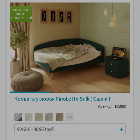
СМОТРИТЕ
С
ФОТО
ПОКУПАТЕЛЕЙ
ПО
Кровать угловая PinoLetto Salli ( Салли )
Артикул: 105888
90x210 - 36 960 руб.