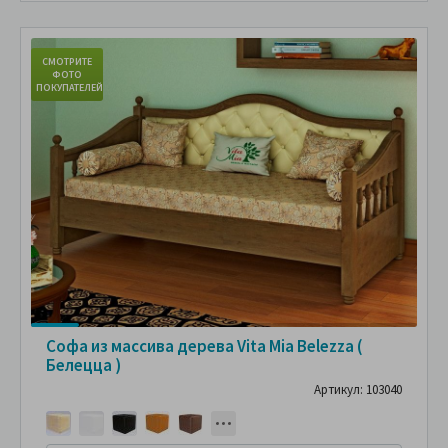
СМОТРИТЕ
С
ФОТО
ПОКУПАТЕЛЕЙ
ПО
Софа из массива дерева Vita Mia Belezza (
Белецца )
Артикул: 103040