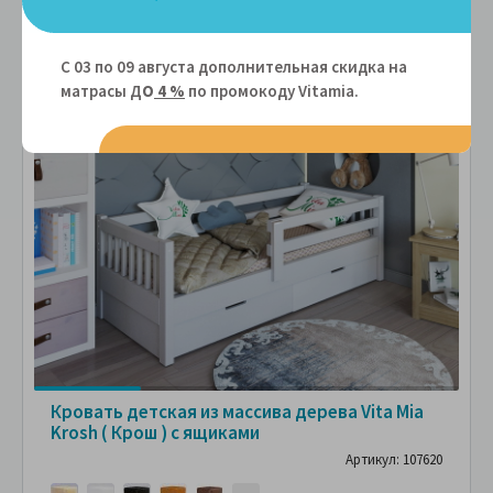
С 03 по 09 августа дополнительная скидка на
матрасы Д
О
4 %
по промокоду Vitamiа.
СМОТРИТЕ
С
ФОТО
ПОКУПАТЕЛЕЙ
ПО
Кровать детская из массива дерева Vita Mia
Krosh ( Крош ) с ящиками
Артикул: 107620