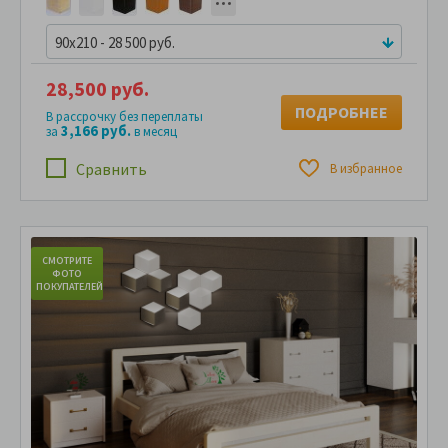
90x210 - 28 500 руб.
28,500 руб.
ПОДРОБНЕЕ
В рассрочку без переплаты
3,166 руб.
за
в месяц
Сравнить
В избранное
СМОТРИТЕ
С
ФОТО
ПОКУПАТЕЛЕЙ
ПО