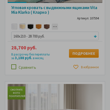
Угловая кровать с выдвижными ящиками Vita
Mia Klarko ( Кларко )
Артикул: 107594
160x210 - 28 700 руб.
28,700 руб.
ПОДРОБНЕЕ
В рассрочку без переплаты
3,188 руб.
за
в месяц
Сравнить
В избранное
СМОТРИТЕ
С
ФОТО
ПОКУПАТЕЛЕЙ
ПО