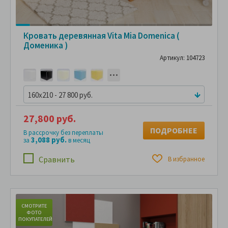
Кровать деревянная Vita Mia Domenica (
Доменика )
Артикул: 104723
160x210 - 27 800 руб.
27,800 руб.
ПОДРОБНЕЕ
В рассрочку без переплаты
3,088 руб.
за
в месяц
Сравнить
В избранное
СМОТРИТЕ
С
ФОТО
ПОКУПАТЕЛЕЙ
ПО