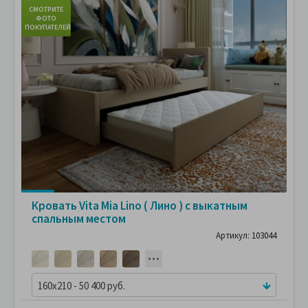
СМОТРИТЕ
С
ФОТО
ПОКУПАТЕЛЕЙ
ПО
Кровать Vita Mia Lino ( Лино ) с выкатным
спальным местом
Артикул: 103044
160x210 - 50 400 руб.