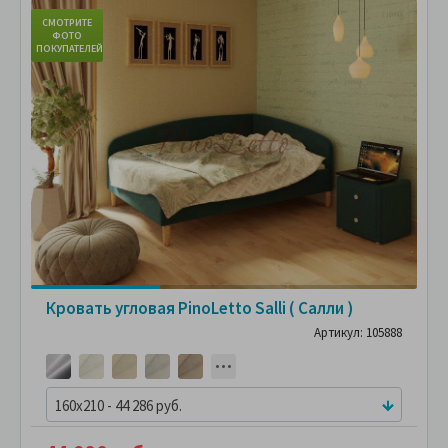
СМОТРИТЕ
С
ФОТО
ПОКУПАТЕЛЕЙ
ПО
Кровать угловая PinoLetto Salli ( Салли )
Артикул: 105888
160x210 - 44 286 руб.