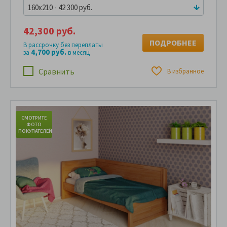
160x210 - 42 300 руб.
42,300 руб.
ПОДРОБНЕЕ
В рассрочку без переплаты
4,700 руб.
за
в месяц
Сравнить
В избранное
СМОТРИТЕ
С
ФОТО
ПОКУПАТЕЛЕЙ
ПО