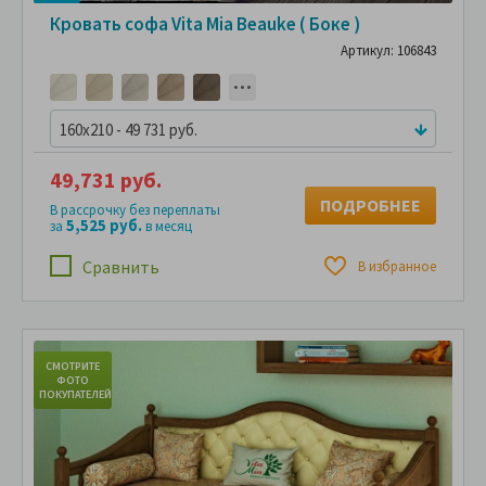
Кровать софа Vita Mia Beauke ( Боке )
Артикул: 106843
160x210 - 49 731 руб.
49,731 руб.
ПОДРОБНЕЕ
В рассрочку без переплаты
5,525 руб.
за
в месяц
Сравнить
В избранное
СМОТРИТЕ
С
ФОТО
ПОКУПАТЕЛЕЙ
ПО