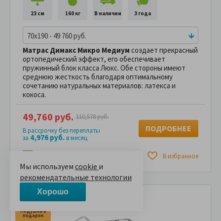
23 см
160 кг
В наличии
3 года
70x190 - 49 760 руб.
Матрас Димакс Микро Медиум
создает прекрасный
ортопедический эффект, его обеспечивает
пружинный блок класса Люкс. Обе стороны имеют
среднюю жесткость благодаря оптимальному
сочетанию натуральных материалов: латекса и
кокоса.
49,760 руб.
110,578 руб.
ПОДРОБНЕЕ
В рассрочку без переплаты
4,976 руб.
за
в месяц
Сравнить
В избранное
Мы используем
cookie
и
рекомендательные технологии
Хорошо
Подушка в
подарок