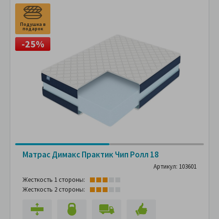
Подушка в
П
подарок
п
-25%
Матрас Димакс Практик Чип Ролл 18
Артикул: 103601
Жесткость 1 стороны:
Жесткость 2 стороны: