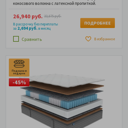
кокосового волокна с латексной пропиткой.
26,940 руб.
33,675 руб.
ПОДРОБНЕЕ
В рассрочку без переплаты
2,694 руб.
за
в месяц
Сравнить
В избранное
Подушка в
П
подарок
п
-45%