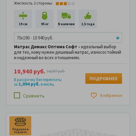
Жесткость 2 стороны:
19 см
95 кг
В наличии
1,5 года
70x190 - 10 940 руб.
Матрас Димакс Оптима Софт -
идеальный выбор
для тех, кому нужен дешевый матрас, износостойкий
и надежный во всех отношениях.
10,940 руб.
14,587 руб.
ПОДРОБНЕЕ
В рассрочку без переплаты
1,094 руб.
за
в месяц
Сравнить
В избранное
Подушка в
П
подарок
п