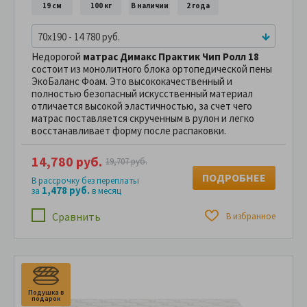
19 см
100 кг
В наличии
2 года
70x190 - 14 780 руб.
Недорогой
матрас Димакс Практик Чип Ролл 18
состоит из монолитного блока ортопедической пены
ЭкоБаланс Фоам. Это высококачественный и
полностью безопасный искусственный материал
отличается высокой эластичностью, за счет чего
матрас поставляется скрученным в рулон и легко
восстанавливает форму после распаковки.
14,780 руб.
19,707 руб.
ПОДРОБНЕЕ
В рассрочку без переплаты
1,478 руб.
за
в месяц
Сравнить
В избранное
Подушка в
подарок