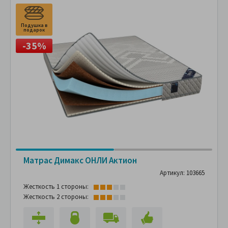
Подушка в
П
подарок
п
-35%
Матрас Димакс ОНЛИ Актион
Артикул: 103665
Жесткость 1 стороны:
Жесткость 2 стороны: