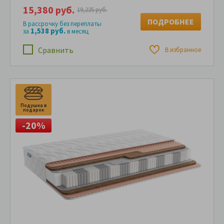
15,380 руб.
19,225 руб.
ПОДРОБНЕЕ
В рассрочку без переплаты
1,538 руб.
за
в месяц
Сравнить
В избранное
Подушка в
П
подарок
п
-20%