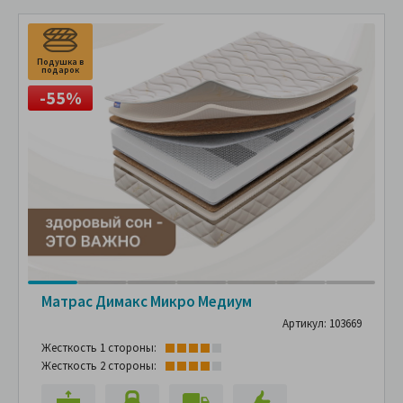
Подушка в
П
подарок
п
-55%
Матрас Димакс Микро Медиум
Артикул: 103669
Жесткость 1 стороны:
Жесткость 2 стороны: