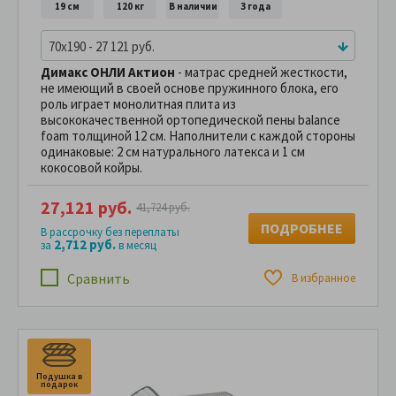
19 см
120 кг
В наличии
3 года
70x190 - 27 121 руб.
Димакс ОНЛИ Актион
- матрас средней жесткости,
не имеющий в своей основе пружинного блока, его
роль играет монолитная плита из
высококачественной ортопедической пены balance
foam толщиной 12 см. Наполнители с каждой стороны
одинаковые: 2 см натурального латекса и 1 см
кокосовой койры.
27,121 руб.
41,724 руб.
ПОДРОБНЕЕ
В рассрочку без переплаты
2,712 руб.
за
в месяц
Сравнить
В избранное
Подушка в
П
подарок
п