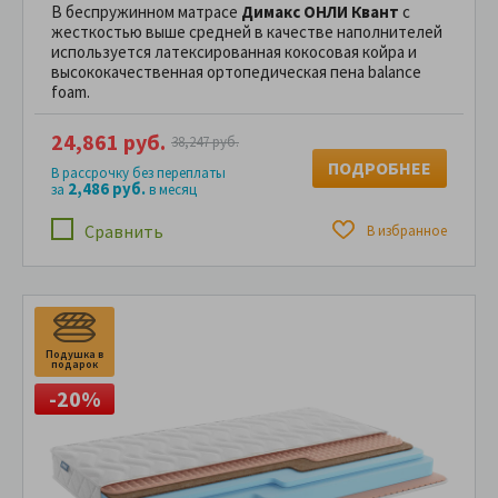
В беспружинном матрасе
Димакс ОНЛИ Квант
с
жесткостью выше средней в качестве наполнителей
используется латексированная кокосовая койра и
высококачественная ортопедическая пена balance
foam.
24,861 руб.
38,247 руб.
ПОДРОБНЕЕ
В рассрочку без переплаты
2,486 руб.
за
в месяц
Сравнить
В избранное
Подушка в
П
подарок
п
-20%