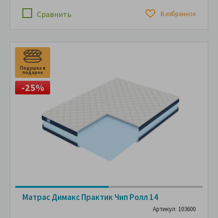
Сравнить
В избранное
Подушка в
П
подарок
п
-25%
Матрас Димакс Практик Чип Ролл 14
Артикул: 103600