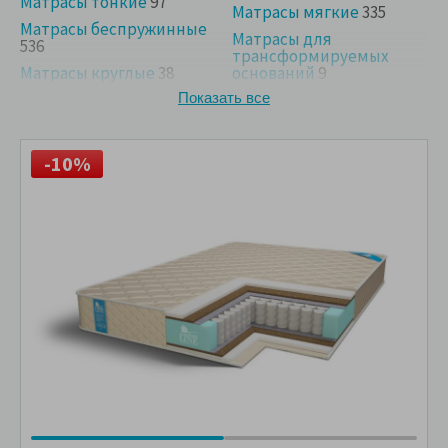
Матрасы тонкие
97
Матрасы мягкие
335
Матрасы беспружинные
Матрасы для
536
трансформируемых
Матрасы круглые
38
оснований
9
Матрасы на диван
22
Показать все
-10%