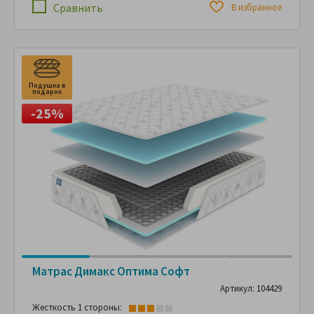
Сравнить
В избранное
Подушка в
П
подарок
п
-25%
Матрас Димакс Оптима Софт
Артикул: 104429
Жесткость 1 стороны: