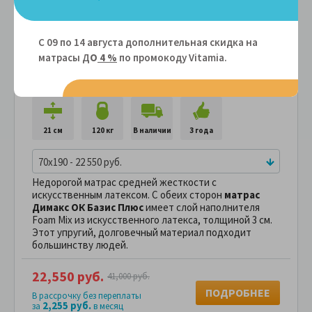
Матрас Димакс ОК Базис Плюс
С 09 по 14 августа дополнительная скидка на
Артикул: 103626
матрасы Д
О
4 %
по промокоду Vitamiа.
Жесткость 1 стороны:
Жесткость 2 стороны:
21 см
120 кг
В наличии
3 года
70x190 - 22 550 руб.
Недорогой матрас средней жесткости с
искусственным латексом. С обеих сторон
матрас
Димакс ОК Базис Плюс
имеет слой наполнителя
Foam Mix из искусственного латекса, толщиной 3 см.
Этот упругий, долговечный материал подходит
большинству людей.
22,550 руб.
41,000 руб.
ПОДРОБНЕЕ
В рассрочку без переплаты
2,255 руб.
за
в месяц