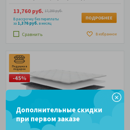
13,760 руб.
17,200 руб.
ПОДРОБНЕЕ
В рассрочку без переплаты
1,376 руб.
за
в месяц
Сравнить
В избранное
Подушка в
П
подарок
п
-45%
Дополнительные скидки
при первом заказе